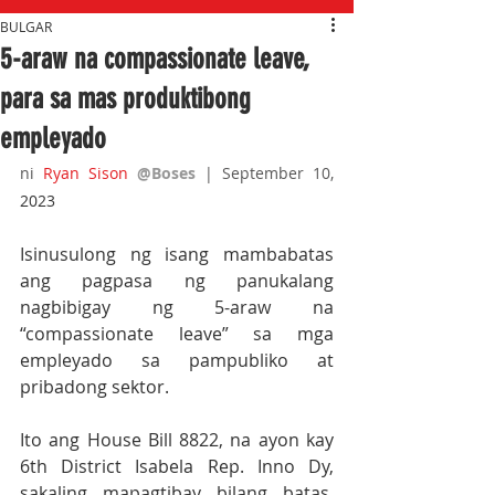
BULGAR
5-araw na compassionate leave,
para sa mas produktibong
empleyado
ni 
Ryan Sison
@Boses
 | September 10, 
2023
Isinusulong ng isang mambabatas 
ang pagpasa ng panukalang 
nagbibigay ng 5-araw na 
“compassionate leave” sa mga 
empleyado sa pampubliko at 
pribadong sektor.
Ito ang House Bill 8822, na ayon kay 
6th District Isabela Rep. Inno Dy, 
sakaling mapagtibay bilang batas, 