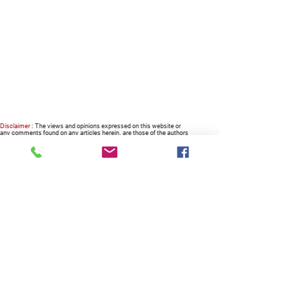
Disclaimer :
The views and opinions expressed on this website or
any comments found on any articles herein, are those of the authors
or columnists alike, and do not necessarily reflect nor represent the
views and opinions of the owner, the company, the management and
the website.
RECOMMENDED