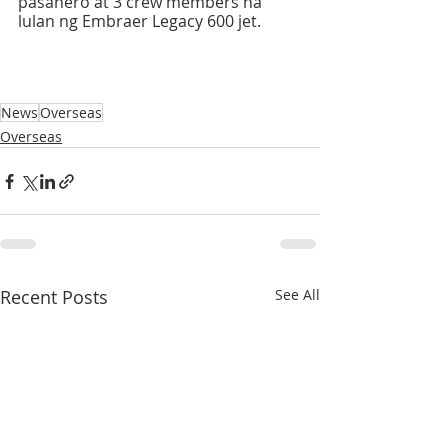
pasahero at 3 crew members na 
lulan ng Embraer Legacy 600 jet.
News
Overseas
Overseas
Recent Posts
See All