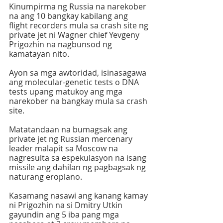
Kinumpirma ng Russia na narekober 
na ang 10 bangkay kabilang ang 
flight recorders mula sa crash site ng 
private jet ni Wagner chief Yevgeny 
Prigozhin na nagbunsod ng 
kamatayan nito.
Ayon sa mga awtoridad, isinasagawa 
ang molecular-genetic tests o DNA 
tests upang matukoy ang mga 
narekober na bangkay mula sa crash 
site.
Matatandaan na bumagsak ang 
private jet ng Russian mercenary 
leader malapit sa Moscow na 
nagresulta sa espekulasyon na isang 
missile ang dahilan ng pagbagsak ng 
naturang eroplano.
Kasamang nasawi ang kanang kamay 
ni Prigozhin na si Dmitry Utkin 
gayundin ang 5 iba pang mga 