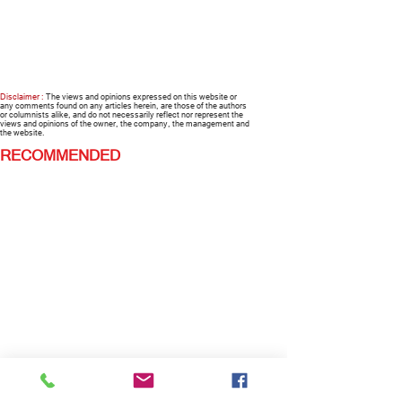
Disclaimer :
The views and opinions expressed on this website or
any comments found on any articles herein, are those of the authors
or columnists alike, and do not necessarily reflect nor represent the
views and opinions of the owner, the company, the management and
the website.
RECOMMENDED