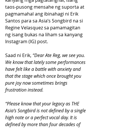
kanyang mga pagtatanghal, isang 
taos-pusong mensahe ng suporta at 
pagmamahal ang ibinahagi ni Erik 
Santos para sa Asia’s Songbird na si  
Regine Velasquez sa pamamagitan 
ng isang bukas na liham sa kanyang 
Instagram (IG) post.
Saad ni Erik, 
“Dear Ate Reg, we see you. 
We know that lately some performances 
have felt like a battle with anxiety and 
that the stage which once brought you 
pure joy now sometimes brings 
frustration instead.
“Please know that your legacy as THE 
Asia’s Songbird is not defined by a single 
high note or a perfect vocal day. It is 
defined by more than four decades of 