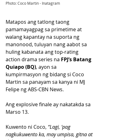
Photo: Coco Martin - Inatagram
Matapos ang tatlong taong 
pamamayagpag sa primetime at 
walang kapantay na suporta ng 
manonood, tuluyan nang aabot sa 
huling kabanata ang top-rating 
action drama series na 
FPJ’s Batang 
Quiapo (BQ)
, ayon sa 
kumpirmasyon ng bidang si Coco 
Martin sa panayam sa kanya ni MJ 
Felipe ng ABS-CBN News.
Ang explosive finale ay nakatakda sa 
Marso 13.
Kuwento ni Coco, 
“Lagi, ‘pag 
nagkukuwento ka, may umpisa, gitna at 