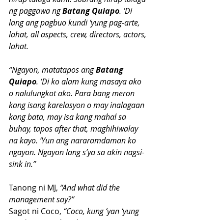
ng paggawa ng 
Batang Quiapo
. ‘Di 
lang ang pagbuo kundi ‘yung pag-arte, 
lahat, all aspects, crew, directors, actors, 
lahat.
“Ngayon, matatapos ang 
Batang 
Quiapo
. ‘Di ko alam kung masaya ako 
o nalulungkot ako. Para bang meron 
kang isang karelasyon o may inalagaan 
kang bata, may isa kang mahal sa 
buhay, tapos after that, maghihiwalay 
na kayo. ‘Yun ang nararamdaman ko 
ngayon. Ngayon lang s’ya sa akin nagsi-
sink in.”
Tanong ni MJ, 
“And what did the 
management say?”
Sagot ni Coco, 
“Coco, kung ‘yan ‘yung 