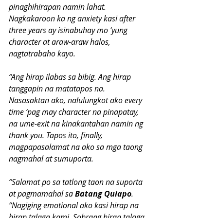
pinaghihirapan namin lahat. 
Nagkakaroon ka ng anxiety kasi after 
three years ay isinabuhay mo ‘yung 
character at araw-araw halos, 
nagtatrabaho kayo.
“Ang hirap ilabas sa bibig. Ang hirap 
tanggapin na matatapos na. 
Nasasaktan ako, nalulungkot ako every 
time ‘pag may character na pinapatay, 
na ume-exit na kinakantahan namin ng 
thank you. Tapos ito, finally, 
magpapasalamat na ako sa mga taong 
nagmahal at sumuporta.
“Salamat po sa tatlong taon na suporta 
at pagmamahal sa 
Batang Quiapo
.
“Nagiging emotional ako kasi hirap na 
hirap talaga kami. Sobrang hirap talaga 