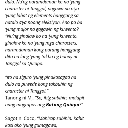
dulo. Nu’ng naramdaman ko na ‘yung 
character ni Tanggol, nagawa na n’ya 
‘yung lahat ng elements hanggang sa 
natalo s’ya noong eleksiyon. Ano pa ba 
‘yung major na gagawin ng kuwento?
“Nu’ng ginalaw ko na ‘yung kuwento, 
ginalaw ko na ‘yung mga characters, 
naramdaman kong parang hanggang 
dito na lang ‘yung takbo ng buhay ni 
Tanggol sa Quiapo.
“Ito na siguro ‘yung pinakasagad na 
dulo na puwede kong takbuhin ng 
character ni Tanggol.”
Tanong ni MJ,
 “So, ibig sabihin, malapit 
nang magtapos ang 
Batang Quiapo
?”
Sagot ni Coco,
 “Mahirap sabihin. Kahit 
kasi ako ‘yung gumagawa, 