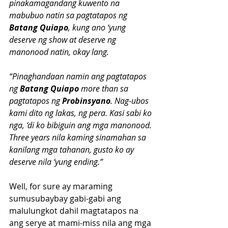
pinakamagandang kuwento na 
mabubuo natin sa pagtatapos ng 
Batang Quiapo
, kung ano ‘yung 
deserve ng show at deserve ng 
manonood natin, okay lang.
“Pinaghandaan namin ang pagtatapos 
ng 
Batang Quiapo 
more than sa 
pagtatapos ng 
Probinsyano
. Nag-ubos 
kami dito ng lakas, ng pera. Kasi sabi ko 
nga, ‘di ko bibiguin ang mga manonood. 
Three years nila kaming sinamahan sa 
kanilang mga tahanan, gusto ko ay 
deserve nila ‘yung ending.”
Well, for sure ay maraming 
sumusubaybay gabi-gabi ang 
malulungkot dahil magtatapos na 
ang serye at mami-miss nila ang mga 