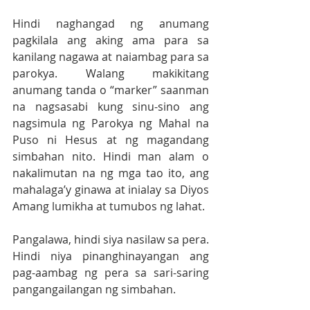
Hindi naghangad ng anumang 
pagkilala ang aking ama para sa 
kanilang nagawa at naiambag para sa 
parokya. Walang makikitang 
anumang tanda o “marker” saanman 
na nagsasabi kung sinu-sino ang 
nagsimula ng Parokya ng Mahal na 
Puso ni Hesus at ng magandang 
simbahan nito. Hindi man alam o 
nakalimutan na ng mga tao ito, ang 
mahalaga’y ginawa at inialay sa Diyos 
Amang lumikha at tumubos ng lahat.
Pangalawa, hindi siya nasilaw sa pera. 
Hindi niya pinanghinayangan ang 
pag-aambag ng pera sa sari-saring 
pangangailangan ng simbahan. 