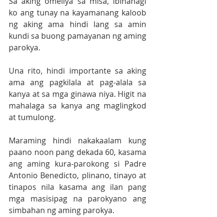
Sa aking omeliya sa misa, ibinahagi 
ko ang tunay na kayamanang kaloob 
ng aking ama hindi lang sa amin 
kundi sa buong pamayanan ng aming 
parokya.
Una rito, hindi importante sa aking 
ama ang pagkilala at pag-alala sa 
kanya at sa mga ginawa niya. Higit na 
mahalaga sa kanya ang maglingkod 
at tumulong. 
Maraming hindi nakakaalam kung 
paano noon pang dekada 60, kasama 
ang aming kura-parokong si Padre 
Antonio Benedicto, plinano, tinayo at 
tinapos nila kasama ang ilan pang 
mga masisipag na parokyano ang 
simbahan ng aming parokya. 