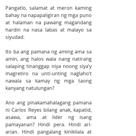
Pangatlo, salamat at meron kaming 
bahay na napapaligiran ng mga puno 
at halaman na pawang magandang 
hardin na nasa labas at malayo sa 
siyudad. 
Ito ba ang pamana ng aming ama sa 
amin, ang halos wala nang natirang 
salaping tinanggap niya noong siya’y 
magretiro na unti-unting naglaho’t 
nawala sa kamay ng mga taong 
kanyang natulungan?
Ano ang pinakamahalagang pamana 
ni Carlos Reyes bilang anak, kapatid, 
asawa, ama at lider ng isang 
pamayanan? Hindi pera. Hindi ari-
arian. Hindi pangalang kinikilala at 