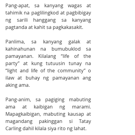
Pang-apat, sa kanyang wagas at 
tahimik na paglilingkod at pagbibigay 
ng sarili hanggang sa kanyang 
pagtanda at kahit sa pagkakasakit.
Panlima, sa kanyang galak at 
kahinahunan na bumubuklod sa 
pamayanan. Kilalang “life of the 
party” at kung tutuusin tunay na 
“light and life of the community” o 
ilaw at buhay ng pamayanan ang 
aking ama.
Pang-anim, sa pagiging mabuting 
ama at kaibigan ng marami. 
Mapagkaibigan, mabuting kausap at 
magandang pakinggan si Tatay 
Carling dahil kilala siya rito ng lahat.