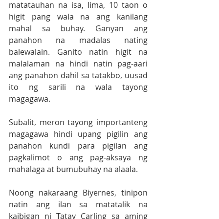
matatauhan na isa, lima, 10 taon o 
higit pang wala na ang kanilang 
mahal sa buhay. Ganyan ang 
panahon na madalas nating 
balewalain. Ganito natin higit na 
malalaman na hindi natin pag-aari 
ang panahon dahil sa tatakbo, uusad 
ito ng sarili na wala tayong 
magagawa.
Subalit, meron tayong importanteng 
magagawa hindi upang pigilin ang 
panahon kundi para pigilan ang 
pagkalimot o ang pag-aksaya ng 
mahalaga at bumubuhay na alaala.
Noong nakaraang Biyernes, tinipon 
natin ang ilan sa matatalik na 
kaibigan ni Tatay Carling sa aming 