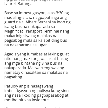
Laurel, Batangas.  
Base sa imbestigasyon, alas-3:30 ng 
madaling-araw, nagpapahinga ang 
guard na si Albert Serrani sa loob ng 
isang bus na nakaparada sa 
Magnificat Transport Terminal nang 
makarinig siya ng malakas na 
pagsabog mula sa kalapit ding bus 
na nakaparada sa lugar.  
Agad siyang lumabas at laking gulat 
nito nang makitang wasak at basag 
ang mga bintana ng 9 na bus na 
nakaparada. Maswerteng walang 
namatay o nasaktan sa malakas na 
pagsabog.  
Patuloy ang isinasagawang 
imbestigasyon ng pulisya kung sino 
ang nasa likod ng pagpapasabog at 
motibo nito sa insidente.  