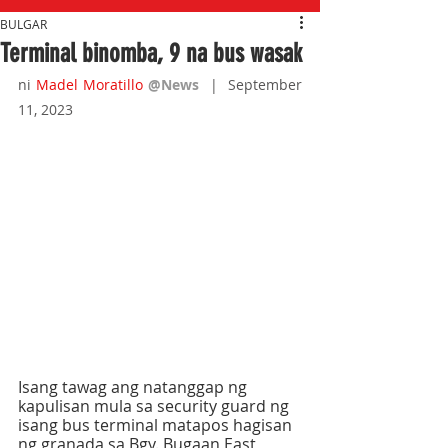
BULGAR
Terminal binomba, 9 na bus wasak
ni 
Madel Moratillo
@News
|  September 
11, 2023
Isang tawag ang natanggap ng 
kapulisan mula sa security guard ng 
isang bus terminal matapos hagisan 
ng granada sa Bgy. Bugaan East, 