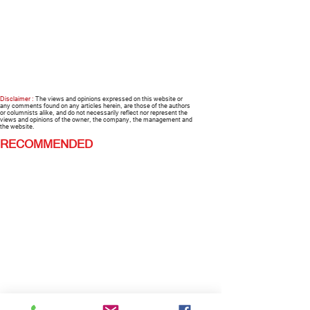
Disclaimer :
The views and opinions expressed on this website or
any comments found on any articles herein, are those of the authors
or columnists alike, and do not necessarily reflect nor represent the
views and opinions of the owner, the company, the management and
the website.
RECOMMENDED