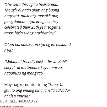
“She went through a heartbreak. 
Though ‘di natin alam ang buong 
nangyari, mukhang masakit ang 
pinagdaanan n’ya. Imagine, they 
celebrated their 25th year together, 
tapos bigla silang naghiwalay.”
“Alam ko, naloko rin s’ya ng ex-husband 
n’ya.”
“Mabait at friendly kasi si Tessa. Kahit 
sosyal, ‘di matapobre kaya minsan, 
naaabuso ng ibang tao.”
May nagkomento rin ng
 “Sana, ‘di 
ganito ang ending nina Janella Salvador 
at Klea Pineda.”
BETH GELENA
BULGARY
Entertainment