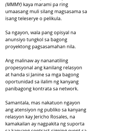
(MMMY) 
kaya marami pa ring 
umaasang muli silang magsasama sa 
isang teleserye o pelikula.
Sa ngayon, wala pang opisyal na 
anunsiyo tungkol sa bagong 
proyektong pagsasamahan nila.
Ang malinaw ay nananatiling 
propesyonal ang kanilang relasyon 
at handa si Janine sa mga bagong 
oportunidad sa ilalim ng kanyang 
panibagong kontrata sa network.
Samantala, mas nakatuon ngayon 
ang atensiyon ng publiko sa kanyang 
relasyon kay Jericho Rosales, na 
kamakailan ay nagpakita ng suporta 
sa kanyang contract-signing event sa 