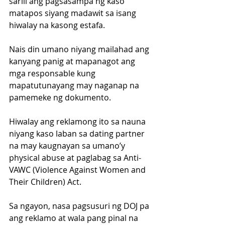
sarili ang pagsasampa ng kaso 
matapos siyang madawit sa isang 
hiwalay na kasong estafa.
Nais din umano niyang mailahad ang 
kanyang panig at mapanagot ang 
mga responsable kung 
mapatutunayang may naganap na 
pamemeke ng dokumento.
Hiwalay ang reklamong ito sa nauna 
niyang kaso laban sa dating partner 
na may kaugnayan sa umano’y 
physical abuse at paglabag sa Anti-
VAWC (Violence Against Women and 
Their Children) Act.
Sa ngayon, nasa pagsusuri ng DOJ pa 
ang reklamo at wala pang pinal na 