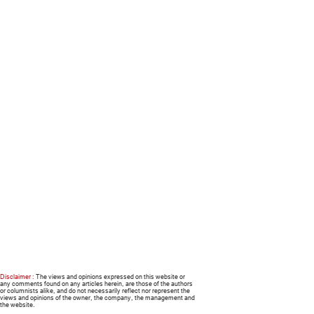
Disclaimer :
The views and opinions expressed on this website or
any comments found on any articles herein, are those of the authors
or columnists alike, and do not necessarily reflect nor represent the
views and opinions of the owner, the company, the management and
the website.