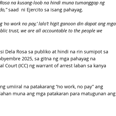
 Rosa na kusang-loob na hindi muna tumanggap ng 
do,”
 saad  ni Ejercito sa isang pahayag.
 ‘no work no pay,’ lalo’t higit ganoon din dapat ang mga
blic trust, we are all accountable to the people we 
i Dela Rosa sa publiko at hindi na rin sumipot sa 
byembre 2025, sa gitna ng mga pahayag na 
l Court (ICC) ng warrant of arrest laban sa kanya 
alang umiiral na patakarang “no work, no pay” ang 
ndahan muna ang mga patakaran para matugunan ang