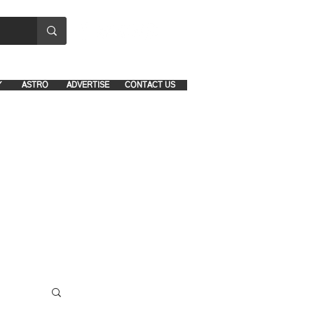
8641-1039 and 8742-5434
Y
ASTRO
ADVERTISE
CONTACT US