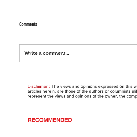
Comments
Write a comment...
Akala 
Walang taas-pasahe, 3 araw na tigil-
pasada, tuloy
Disclaimer :
The views and opinions expressed on this 
articles herein, are those of the authors or columnists al
represent the views and opinions of the owner, the co
RECOMMENDED