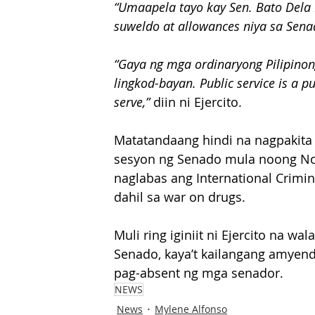
“Umaapela tayo kay Sen. Bato Dela
suweldo at allowances niya sa Sena
“Gaya ng mga ordinaryong Pilipinong
lingkod-bayan. Public service is a pu
serve,”
 diin ni Ejercito.
Matatandaang hindi na nagpakita s
sesyon ng Senado mula noong No
naglabas ang International Crimina
dahil sa war on drugs.
Muli ring iginiit ni Ejercito na w
Senado, kaya’t kailangang amye
pag-absent ng mga senador.
NEWS
News
Mylene Alfonso