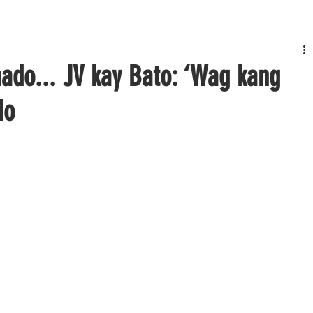
ado... JV kay Bato: ‘Wag kang
do