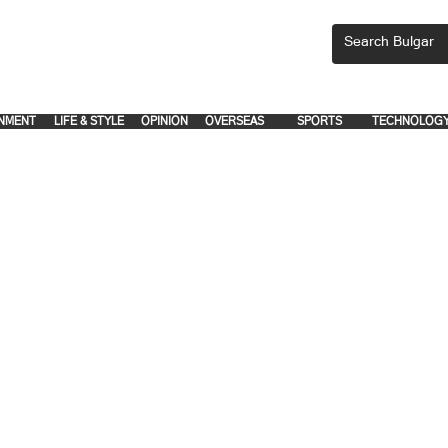
CEMENTS, PLEASE EMAIL 'adsbulgar1991@gmail.com' or call 8712-2883, 
.
.
NMENT
LIFE & STYLE
OPINION
OVERSEAS
SPORTS
TECHNOLOG