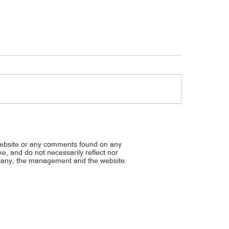
vape... Lalaki, nasabugan ng IED
Riders, pumalag sa MC taxi
homing ban
website or any comments found on any
ike, and do not necessarily reflect nor
mpany, the management and the website.