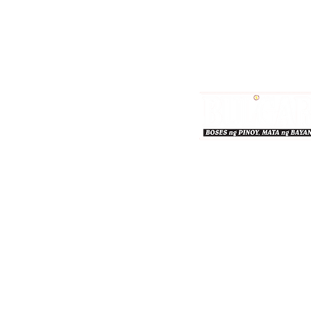
Bulgar Online.
Call us : 8712-2883
© 2026 bulgaronline
Sison's Publishing House,
© Bulgar 2026. All Rights Reserved.