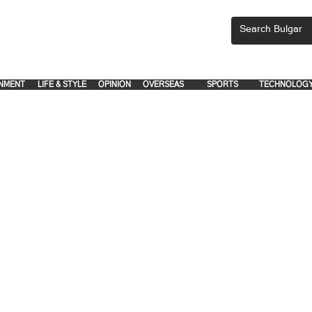
CEMENTS, PLEASE EMAIL 'adsbulgar1991@gmail.com' or call 8712-2883, 
.
.
NMENT
LIFE & STYLE
OPINION
OVERSEAS
SPORTS
TECHNOLOG