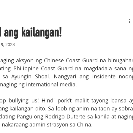
d ang kailangan!
 9,
 2023
naging aksyon ng Chinese Coast Guard na binugahan
ting Philippine Coast Guard na magdadala sana ng
 sa Ayungin Shoal. Nangyari ang insidente noong
 maging ng international media.
p bullying us! Hindi pork’t maliit tayong bansa ay
ang kailangan dito. Sa loob ng anim na taon ay sobra
dating Pangulong Rodrigo Duterte sa kanila at naging
 nakaraang administrasyon sa China. 