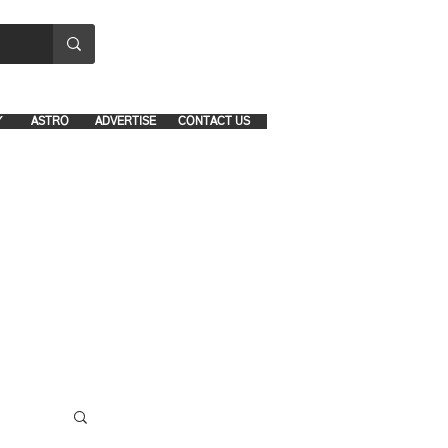
8641-1039 and 8742-5434
Y
ASTRO
ADVERTISE
CONTACT US