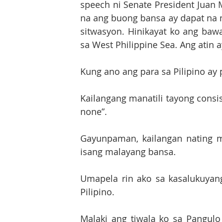
speech ni Senate President Juan Mi
na ang buong bansa ay dapat na 
sitwasyon. Hinikayat ko ang bawa
sa West Philippine Sea. Ang atin ay
Kung ano ang para sa Pilipino ay p
Kailangang manatili tayong consist
none”. 
Gayunpaman, kailangan nating ma
isang malayang bansa. 
Umapela rin ako sa kasalukuyang
Pilipino. 
Malaki ang tiwala ko sa Pangulo