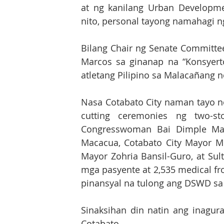
at ng kanilang Urban Developme
nito, personal tayong namahagi 
Bilang Chair ng Senate Committee
Marcos sa ginanap na “Konsyerto
atletang Pilipino sa Malacañang 
Nasa Cotabato City naman tayo no
cutting ceremonies ng two-st
Congresswoman Bai Dimple Mas
Macacua, Cotabato City Mayor M
Mayor Zohria Bansil-Guro, at Su
mga pasyente at 2,535 medical fro
pinansyal na tulong ang DSWD sa
Sinaksihan din natin ang inagura
Cotabato. 