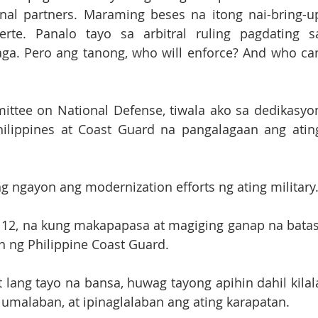
onal partners. Maraming beses na itong nai-bring-up
te. Panalo tayo sa arbitral ruling pagdating sa
aga. Pero ang tanong, who will enforce? And who can
ittee on National Defense, tiwala ako sa dedikasyon
ilippines at Coast Guard na pangalagaan ang ating
ngayon ang modernization efforts ng ating military
2112, na kung makapapasa at magiging ganap na batas,
 ng Philippine Coast Guard.  
 lang tayo na bansa, huwag tayong apihin dahil kilala
umalaban, at ipinaglalaban ang ating karapatan. 