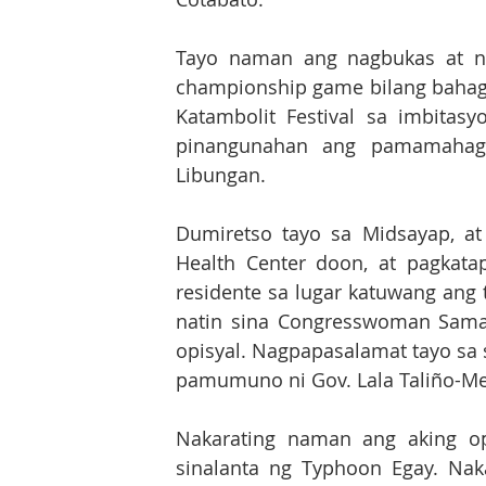
Tayo naman ang nagbukas at na
championship game bilang bahagi 
Katambolit Festival sa imbitas
pinangunahan ang pamamahagi
Libungan. 
Dumiretso tayo sa Midsayap, at
Health Center doon, at pagkata
residente sa lugar katuwang ang
natin sina Congresswoman Samant
opisyal. Nagpapasalamat tayo sa 
pamumuno ni Gov. Lala Taliño-Me
Nakarating naman ang aking o
sinalanta ng Typhoon Egay. Nak