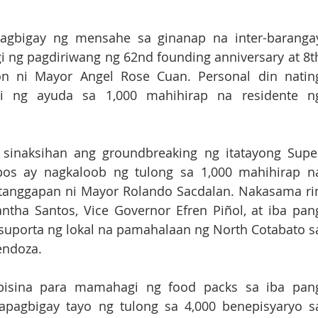
gbigay ng mensahe sa ginanap na inter-barangay
ng pagdiriwang ng 62nd founding anniversary at 8th
yon ni Mayor Angel Rose Cuan. Personal din nating
 ng ayuda sa 1,000 mahihirap na residente ng
 sinaksihan ang groundbreaking ng itatayong Super
pos ay nagkaloob ng tulong sa 1,000 mahihirap na
 tanggapan ni Mayor Rolando Sacdalan. Nakasama rin
ha Santos, Vice Governor Efren Piñol, at iba pang
suporta ng lokal na pamahalaan ng North Cotabato sa
ndoza. 
pisina para mamahagi ng food packs sa iba pang
apagbigay tayo ng tulong sa 4,000 benepisyaryo sa