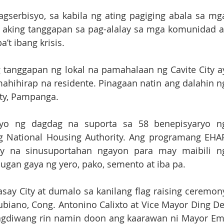
gserbisyo, sa kabila ng ating pagiging abala sa mga
 aking tanggapan sa pag-alalay sa mga komunidad at
t ibang krisis. 
tanggapan ng lokal na pamahalaan ng Cavite City ay
ahihirap na residente. Pinagaan natin ang dalahin ng
ty, Pampanga. 
ayo ng dagdag na suporta sa 58 benepisyaryo ng
g National Housing Authority. Ang programang EHAP
oy na sinusuportahan ngayon para may maibili ng
gan gaya ng yero, pako, semento at iba pa.
say City at dumalo sa kanilang flag raising ceremony
biano, Cong. Antonino Calixto at Vice Mayor Ding Del
inagdiwang rin namin doon ang kaarawan ni Mayor Emi