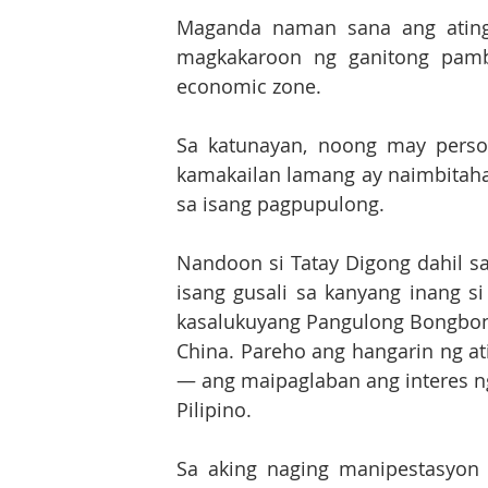
Maganda naman sana ang ating 
magkakaroon ng ganitong pambu
economic zone. 
Sa katunayan, noong may person
kamakailan lamang ay naimbitahan 
sa isang pagpupulong. 
Nandoon si Tatay Digong dahil sa
isang gusali sa kanyang inang si
kasalukuyang Pangulong Bongbong 
China. Pareho ang hangarin ng at
— ang maipaglaban ang interes n
Pilipino. 
Sa aking naging manipestasyon 