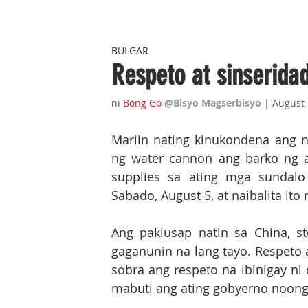
BULGAR
Respeto at sinserida
ni 
Bong Go
@Bisyo Magserbisyo
 | August
 
Mariin nating kinukondena ang 
ng water cannon ang barko ng a
supplies sa ating mga sundalo
Sabado, August 5, at naibalita ito
Ang pakiusap natin sa China, sto
gaganunin na lang tayo. Respeto 
sobra ang respeto na ibinigay ni 
mabuti ang ating gobyerno noong