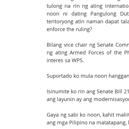
tulong na rin ng ating internati
noon ni dating Pangulong Duter
teritoryong atin naman dapat tal
enforce the ruling?  
Bilang vice chair ng Senate Comm
ng ating Armed Forces of the Ph
interes sa WPS. 
Suportado ko mula noon hanggang 
Isinumite ko rin ang Senate Bill 
ang layunin ay ang modernisasyon
Gaya ng sabi ko noon, kahit maliit
ang mga Pilipino na matatapang, l