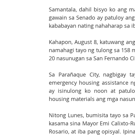
Samantala, dahil bisyo ko ang ma
gawain sa Senado ay patuloy ang
kababayan nating nahaharap sa iba’
Kahapon, August 8, katuwang ang 
namahagi tayo ng tulong sa 158 m
20 nasunugan sa San Fernando Ci
Sa Parañaque City, nagbigay t
emergency housing assistance n
ay isinulong ko noon at patul
housing materials ang mga nasunu
Nitong Lunes, bumisita tayo sa Pa
kasama sina Mayor Emi Calixto-Ru
Rosario, at iba pang opisyal. Ip