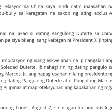
relasyon sa China kaya hindi natin inaasahan na
-bully sa karagatan na sakop ng ating exclusive
al na lakad si dating Pangulong Duterte sa China
pa siya bilang isang kaibigan ni President Xi Jinping
 imbitasyon ng isang eskwelahan na ipinangalan ang
 Soledad Duterte. Ibinahagi rin ng dating pangulo sa
Marcos, Jr. ang napag-usapan nila ng presidente ng
ing dating Pangulong Duterte at ni Pangulong Marcos
g Pilipinas at maproteksyunan ang kapakanan ng mga
noong Lunes, August 7, sinusugan ko ang privilege