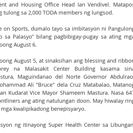
nt and Housing Office Head Ian Vendivel. Matapos
ng tulong sa 2,000 TODA members ng lungsod.
 on Sports, dumalo tayo sa imbitasyon ni Pangulong
 sa Palasyo” bilang pagbibigay-pugay sa ating mga
noong August 6.
ong August 5, at sinaksihan ang blessing and ribbon
orey na Malasakit Center Building kasama sina
tura, Maguindanao del Norte Governor Abdulraof
ohammad Ali "Bruce" dela Cruz Matabalao, Matanog
ltan Kudarat Vice Mayor Shameem Mastura. Nasa 647
ntliners ang ating natulungan doon. May hiwalay ring
 mga kwalipikadong benepisyaryo. 
syon ng itinayong Super Health Center sa Libungan,