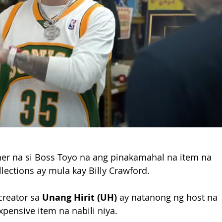
ner na si Boss Toyo na ang pinakamahal na item na 
llections ay mula kay Billy Crawford.
creator sa 
Unang Hirit (UH)
 ay natanong ng host na 
pensive item na nabili niya.