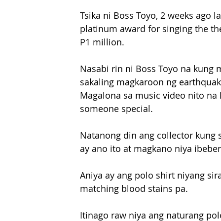
Tsika ni Boss Toyo, 2 weeks ago l
platinum award for singing the the
P1 million.
Nasabi rin ni Boss Toyo na kung m
sakaling magkaroon ng earthquake,
Magalona sa music video nito na 
someone special.
Natanong din ang collector kung
ay ano ito at magkano niya ibeben
Aniya ay ang polo shirt niyang sir
matching blood stains pa.
Itinago raw niya ang naturang po