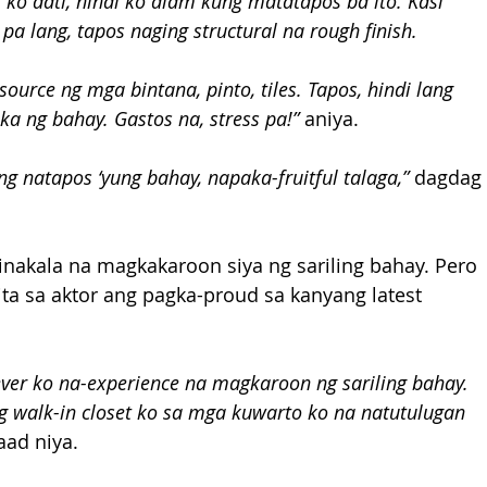
 ko dati, hindi ko alam kung matatapos ba ito. Kasi 
pa lang, tapos naging structural na rough finish.
ource ng mga bintana, pinto, tiles. Tapos, hindi lang 
ka ng bahay. Gastos na, stress pa!”
 aniya.
ng natapos ‘yung bahay, napaka-fruitful talaga,”
 dagdag 
 inakala na magkakaroon siya ng sariling bahay. Pero 
ta sa aktor ang pagka-proud sa kanyang latest 
ever ko na-experience na magkaroon ng sariling bahay. 
g walk-in closet ko sa mga kuwarto ko na natutulugan 
aad niya.