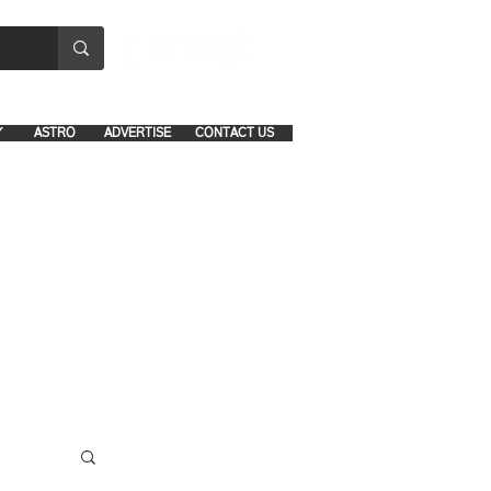
8641-1039 and 8742-5434
Y
ASTRO
ADVERTISE
CONTACT US