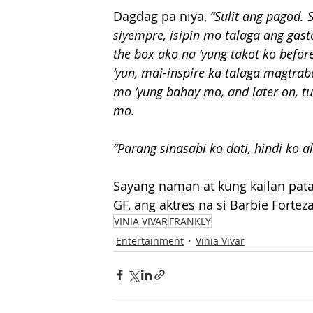
Dagdag pa niya, 
“Sulit ang pagod.
siyempre, isipin mo talaga ang gast
the box ako na ‘yung takot ko befor
‘yun, mai-inspire ka talaga magtr
mo ‘yung bahay mo, and later on, tu
mo.
“Parang sinasabi ko dati, hindi ko 
Sayang naman at kung kailan pata
GF, ang aktres na si Barbie Forteza
VINIA VIVAR
FRANKLY
Entertainment
Vinia Vivar