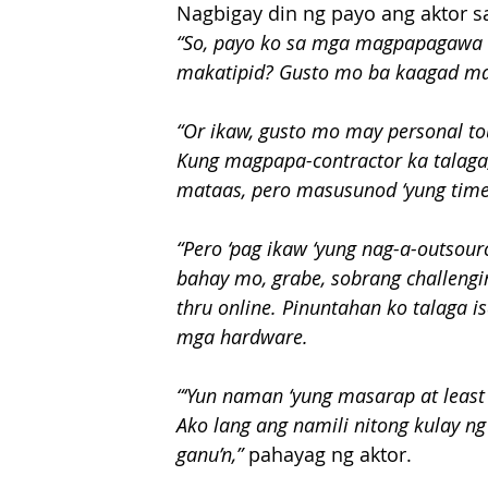
Nagbigay din ng payo ang aktor
“So, payo ko sa mga magpapagawa n
makatipid? Gusto mo ba kaagad ma
“Or ikaw, gusto mo may personal to
Kung magpapa-contractor ka talaga,
mataas, pero masusunod ‘yung time
“Pero ‘pag ikaw ‘yung nag-a-outsour
bahay mo, grabe, sobrang challeng
thru online. Pinuntahan ko talaga i
mga hardware.
“‘Yun naman ‘yung masarap at least 
Ako lang ang namili nitong kulay ng 
ganu’n,”
 pahayag ng aktor.