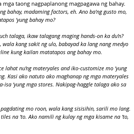
 sa mga taong nagpaplanong magpagawa ng bahay.
g bahay, madaming factors, eh. Ano ba'ng gusto mo, 
tapos ‘yung bahay mo?
uch talaga, ikaw talagang maging hands-on ka du’n? 
 wala kang sakit ng ulo, babayad ka lang nang medyo 
line kung kailan matatapos ang bahay mo.
ce lahat nu’ng materyales and iko-customize mo ‘yung 
ing. Kasi ako natuto ako maghanap ng mga materyales 
sa-isa ‘yung mga stores. Nakipag-haggle talaga ako sa 
pagdating mo roon, wala kang sisisihin, sarili mo lang. 
tiles na ‘to. Ako namili ng kulay ng mga kisame na ‘to, 