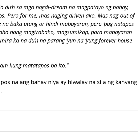
 So du’n sa mga nagdi-dream na magpatayo ng bahay, 
os. Pero for me, mas naging driven ako. Mas nag-out of 
e na baka utang or hindi mabayaran, pero ‘pag natapos 
abaho nang magtrabaho, magsumikap, para mabayaran 
mira ka na du’n na parang ‘yun na ‘yung forever house 
alam kung matatapos ba ito.”
pos na ang bahay niya ay hiwalay na sila ng kanyang
.