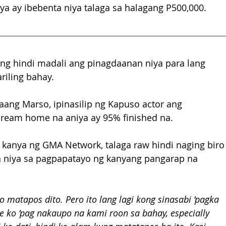
iya ay ibebenta niya talaga sa halagang P500,000.
ng hindi madali ang pinagdaanan niya para lang 
riling bahay.
ang Marso, ipinasilip ng Kapuso actor ang 
dream home na aniya ay 95% finished na.
sa kanya ng GMA Network, talaga raw hindi naging biro
 niya sa pagpapatayo ng kanyang pangarap na 
o matapos dito. Pero ito lang lagi kong sinasabi ‘pagka 
e ko ‘pag nakaupo na kami roon sa bahay, especially 