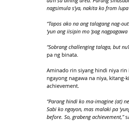
du’n sa dining area. Parang sinasabi
nagsimula s’ya, nakita ko from lupa 
“Tapos ako na ang talagang nag-outs
‘yun ang iisipin mo ‘pag nagpagawa 
“Sobrang challenging talaga, but nu’
pa ng binata.
Aminado rin siyang hindi niya rin
ngayong nagawa na niya, kitang-ki
achievement.
“Parang hindi ko ma-imagine (at) n
Sabi ko ngayon, mas malaki pa ‘yun
before. So, grabeng achievement,”
 s