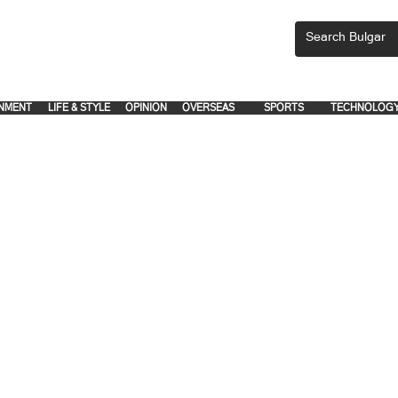
CEMENTS, PLEASE EMAIL 'adsbulgar1991@gmail.com' or call 8712-2883, 
.
.
NMENT
LIFE & STYLE
OPINION
OVERSEAS
SPORTS
TECHNOLOG