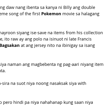
ang daw nang ibenta sa kanya ni Billy ang double 
me song of the first 
Pokemon
 movie sa halagang 
ayroon siyang ise-save na items from his collection 
 ito raw ay ang polo na isinuot ni late Francis 
Bagsakan
 at ang jersey nito na ibinigay sa isang 
 siya naman ang magbebenta ng pag-aari niyang item 
ta.
a-sira na suot niya noong nasaksak siya with 
lo pero hindi pa niya nahahanap kung saan niya 