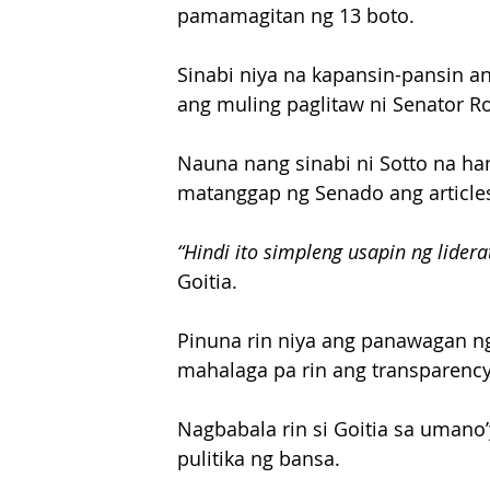
pamamagitan ng 13 boto.
Sinabi niya na kapansin-pansin a
ang muling paglitaw ni Senator R
Nauna nang sinabi ni Sotto na h
matanggap ng Senado ang article
“Hindi ito simpleng usapin ng lidera
Goitia.
Pinuna rin niya ang panawagan ng
mahalaga pa rin ang transparenc
Nagbabala rin si Goitia sa umano
pulitika ng bansa.