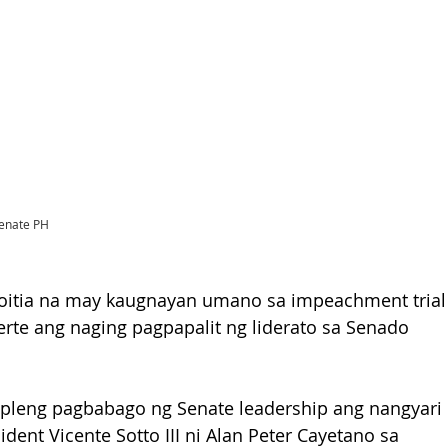
 Senate PH
 Goitia na may kaugnayan umano sa impeachment trial
erte ang naging pagpapalit ng liderato sa Senado 
mpleng pagbabago ng Senate leadership ang nangyari 
dent Vicente Sotto III ni Alan Peter Cayetano sa 