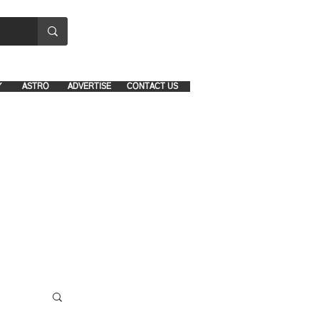
8641-1039 and 8742-5434
Y
ASTRO
ADVERTISE
CONTACT US