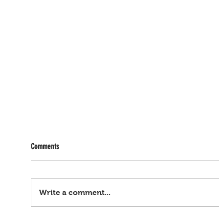
Comments
Write a comment...
Walang bagyo... Baha, lagpas-tao