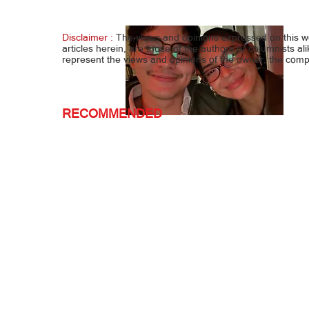
Pujalt
procu
Disclaimer :
The views and opinions expressed on this 
articles herein, are those of the authors or columnists al
represent the views and opinions of the owner, the co
RECOMMENDED