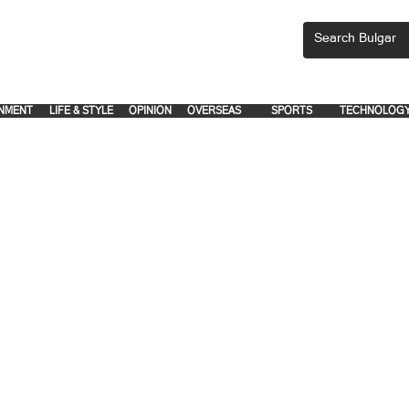
CEMENTS, PLEASE EMAIL 'adsbulgar1991@gmail.com' or call 8712-2883, 
.
.
NMENT
LIFE & STYLE
OPINION
OVERSEAS
SPORTS
TECHNOLOG