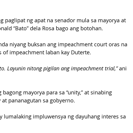
ng paglipat ng apat na senador mula sa mayorya at 
onald “Bato” dela Rosa bago ang botohan.
anda niyang buksan ang impeachment court oras na 
s of impeachment laban kay Duterte.
to. Layunin nitong pigilan ang impeachment trial,”
 ani 
 bagong mayorya para sa “unity,” at sinabing 
y at pananagutan sa gobyerno.
’y lumalaking impluwensya ng dayuhang interes sa 