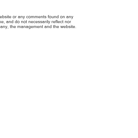
e: Pagsusuri sa P3B na TB
rement, iwas-korupsiyon
website or any comments found on any
ike, and do not necessarily reflect nor
mpany, the management and the website.