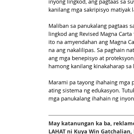
inyong lingkod, ang pagtaas sa su
kanilang mga sakripisyo matiyak 
Maliban sa panukalang pagtaas sa
lingkod ang Revised Magna Carta 
ito na amyendahan ang Magna Cart
na ang nakalilipas. Sa paghain nat
ang mga benepisyo at proteksyong
hamong kanilang kinakaharap sa 
Marami pa tayong ihahaing mga p
ating sistema ng edukasyon. Tutu
mga panukalang ihahain ng inyon
May katanungan ka ba, reklamo
LAHAT ni Kuya Win Gatchalian,