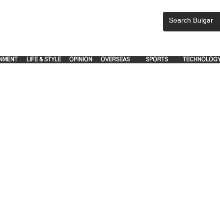
CEMENTS, PLEASE EMAIL 'adsbulgar1991@gmail.com' or call 8712-2883, 
.
.
NMENT
LIFE & STYLE
OPINION
OVERSEAS
SPORTS
TECHNOLOG