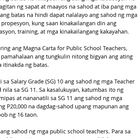
itan ng sapat at maayos na sahod at iba pang mga 
ang batas na hindi dapat nalalayo ang sahod ng mga
propesyon, kung saan kinakailangan din ang 
syon, training, at mga kinakailangang kakayahan.
ng ang Magna Carta for Public School Teachers, 
g pamahalaan ang tungkulin nitong bigyan ang ating 
itinakda ng batas.
i sa Salary Grade (SG) 10 ang sahod ng mga Teacher 
nila sa SG 11. Sa kasalukuyan, katumbas ito ng 
umipas at nananatili sa SG 11 ang sahod ng mga 
ang P20,000 na dagdag-sahod upang mapunan ang 
oob ng 16 taon.
ang sahod ng mga public school teachers. Para sa 