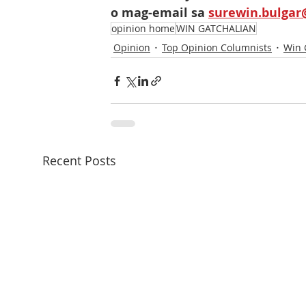
o mag-email sa 
surewin.bulga
opinion home
WIN GATCHALIAN
Opinion
Top Opinion Columnists
Win 
Recent Posts