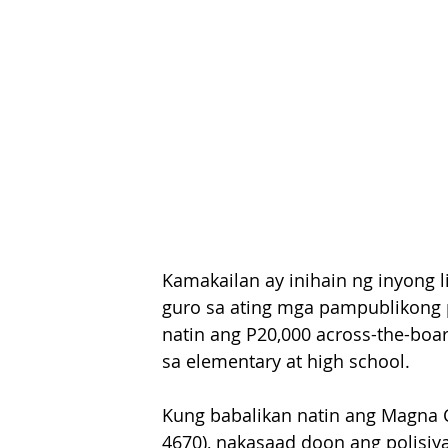
Kamakailan ay inihain ng inyong 
guro sa ating mga pampublikong pa
natin ang P20,000 across-the-boar
sa elementary at high school.
Kung babalikan natin ang Magna Ca
4670), nakasaad doon ang polisiy