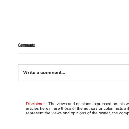
Comments
Write a comment...
Pag-aresto kay Sen. Dela Rosa, fake
Kasal
news, mga anti-Duterte, nanlumo
bansa,
Disclaimer :
The views and opinions expressed on this 
articles herein, are those of the authors or columnists al
represent the views and opinions of the owner, the co