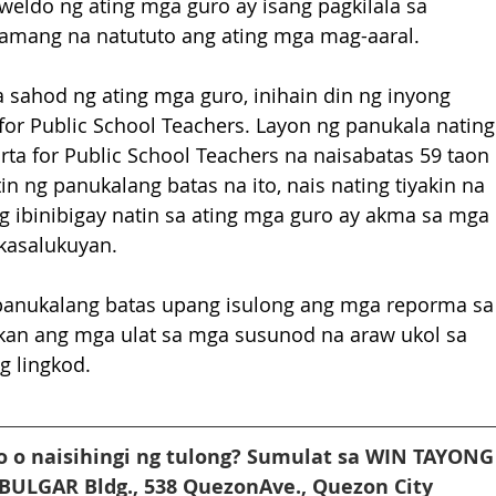
weldo ng ating mga guro ay isang pagkilala sa 
lamang na natututo ang ating mga mag-aaral.
 sahod ng ating mga guro, inihain din ng inyong 
for Public School Teachers. Layon ng panukala nating
a for Public School Teachers na naisabatas 59 taon 
in ng panukalang batas na ito, nais nating tiyakin na 
 ibinibigay natin sa ating mga guro ay akma sa mga 
kasalukuyan.
anukalang batas upang isulong ang mga reporma sa
kan ang mga ulat sa mga susunod na araw ukol sa 
g lingkod.
 o naisihingi ng tulong? Sumulat sa WIN TAYONG
 BULGAR Bldg., 538 QuezonAve., Quezon City