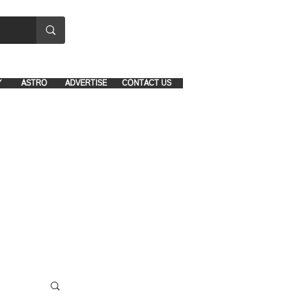
8641-1039 and 8742-5434
Y
ASTRO
ADVERTISE
CONTACT US