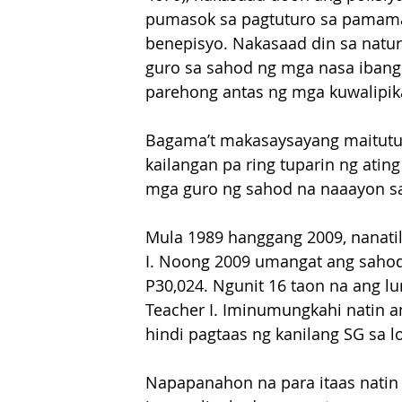
pumasok sa pagtuturo sa pamamag
benepisyo. Nakasaad din sa natur
guro sa sahod ng mga nasa ibang 
parehong antas ng mga kuwalipika
Bagama’t makasaysayang maituturi
kailangan pa ring tuparin ng atin
mga guro ng sahod na naaayon sa 
Mula 1989 hanggang 2009, nanatil
I. Noong 2009 umangat ang sahod 
P30,024. Ngunit 16 taon na ang l
Teacher I. Iminumungkahi natin 
hindi pagtaas ng kanilang SG sa l
Napapanahon na para itaas natin 