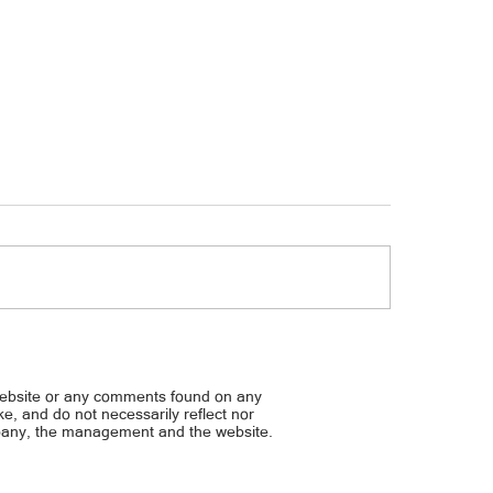
 ng same-sex partner sa ibang
Special education para sa 
 walang bisa sa ‘Pinas
eskwelahan
website or any comments found on any
ike, and do not necessarily reflect nor
mpany, the management and the website.