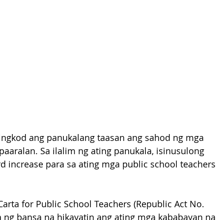
lingkod ang panukalang taasan ang sahod ng mga 
aralan. Sa ilalim ng ating panukala, isinusulong 
d increase para sa ating mga public school teachers 
rta for Public School Teachers (Republic Act No. 
a ng bansa na hikayatin ang ating mga kababayan na 