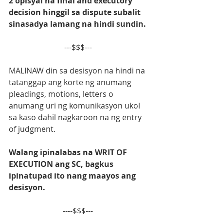
2 opisyal na final and executory 
decision hinggil sa dispute subalit 
sinasadya lamang na hindi sundin.
---$$$---
MALINAW din sa desisyon na hindi na 
tatanggap ang korte ng anumang 
pleadings, motions, letters o 
anumang uri ng komunikasyon ukol 
sa kaso dahil nagkaroon na ng entry 
of judgment.
Walang ipinalabas na WRIT OF 
EXECUTION ang SC, bagkus 
ipinatupad ito nang maayos ang 
desisyon.
----$$$---