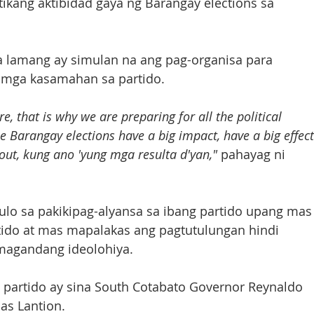
kang aktibidad gaya ng Barangay elections sa 
a lamang ay simulan na ang pag-organisa para 
mga kasamahan sa partido.
re, that is why we are preparing for all the political 
e Barangay elections have a big impact, have a big effect
 out, kung ano 'yung mga resulta d'yan,"
 pahayag ni 
ulo sa pakikipag-alyansa sa ibang partido upang mas
tido at mas mapalakas ang pagtutulungan hindi 
 magandang ideolohiya.
g partido ay sina South Cotabato Governor Reynaldo 
mas Lantion.