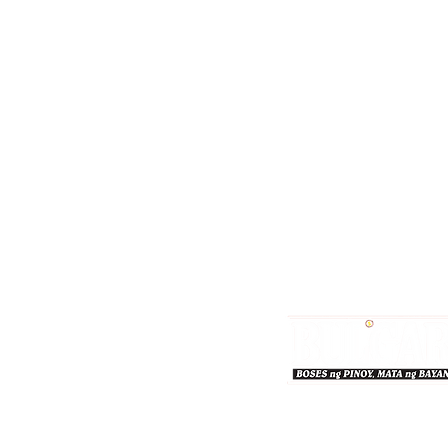
Bulgar Online.
Call us : 8712-2883
© 2026 bulgaronline
Sison's Publishing House,