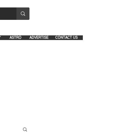
8641-1039 and 8742-5434
Y
ASTRO
ADVERTISE
CONTACT US