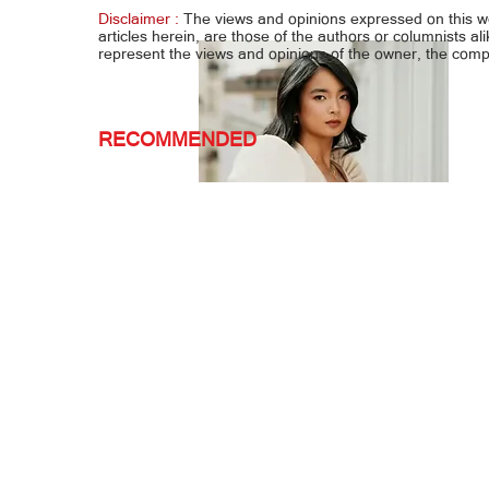
isuko na
Disclaimer :
The views and opinions expressed on this 
articles herein, are those of the authors or columnists al
represent the views and opinions of the owner, the co
RECOMMENDED