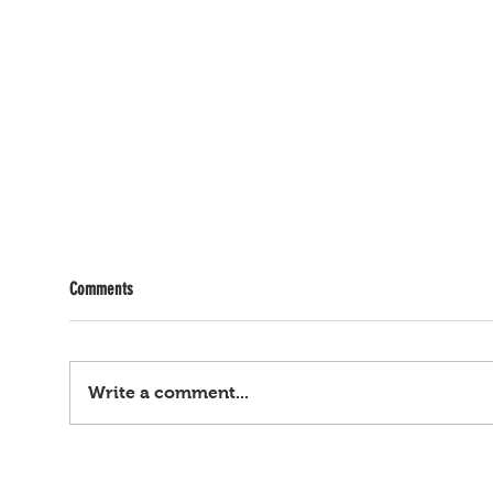
Comments
Write a comment...
Kasong child sex trafficking, fraud, cash
Gamit 
smuggling... US sa ‘Pinas: Quiboloy,
pinags