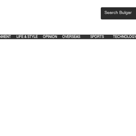
CEMENTS, PLEASE EMAIL 'adsbulgar1991@gmail.com' or call 8712-2883, 
.
.
NMENT
LIFE & STYLE
OPINION
OVERSEAS
SPORTS
TECHNOLOG