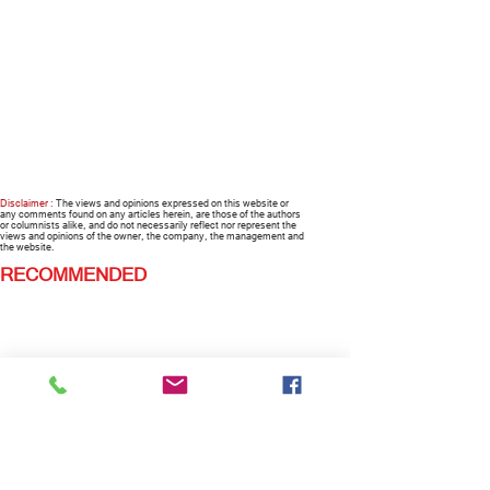
Disclaimer :
The views and opinions expressed on this website or
any comments found on any articles herein, are those of the authors
or columnists alike, and do not necessarily reflect nor represent the
views and opinions of the owner, the company, the management and
the website.
RECOMMENDED