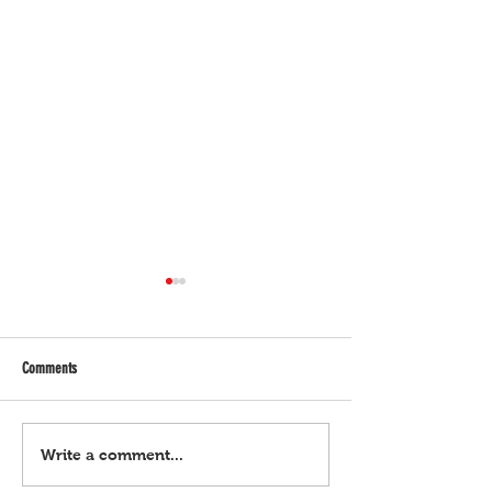
Comments
Hindi racetrack ang ka
Pabayang gun owners, sampulan
Write a comment...