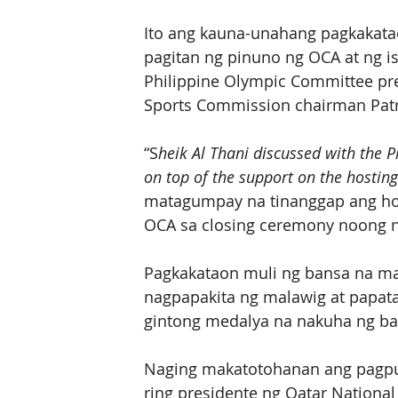
Ito ang kauna-unahang pagkakat
pagitan ng pinuno ng OCA at ng is
Philippine Olympic Committee pre
Sports Commission chairman Patri
“S
heik Al Thani discussed with the 
on top of the support on the hostin
matagumpay na tinanggap ang hos
OCA sa closing ceremony noong n
Pagkakataon muli ng bansa na ma
nagpapakita ng malawig at papat
gintong medalya na nakuha ng b
Naging makatotohanan ang pagpupu
ring presidente ng Qatar Nationa