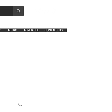
8641-1039 and 8742-5434
Y
ASTRO
ADVERTISE
CONTACT US