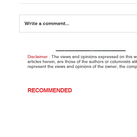
Write a comment...
Alas Girls mapapalaban na sa China sa
Eala w
FIVB U17 World Championship
Canad
Disclaimer :
The views and opinions expressed on this 
articles herein, are those of the authors or columnists al
represent the views and opinions of the owner, the co
RECOMMENDED