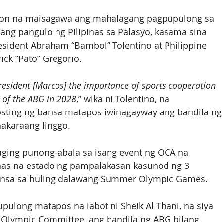
aon na maisagawa ang mahalagang pagpupulong sa 
ang pangulo ng Pilipinas sa Palasyo, kasama sina 
sident Abraham “Bambol” Tolentino at Philippine 
ck “Pato” Gregorio.
President [Marcos] the importance of sports cooperation 
g of the ABG in 2028
,” wika ni Tolentino, na 
ting ng bansa matapos iwinagayway ang bandila ng
akaraang linggo.
ging punong-abala sa isang event ng OCA na 
aas na estado ng pampalakasan kasunod ng 3 
ansa sa huling dalawang Summer Olympic Games.
long matapos na iabot ni Sheik Al Thani, na siya 
l Olympic Committee, ang bandila ng ABG bilang 