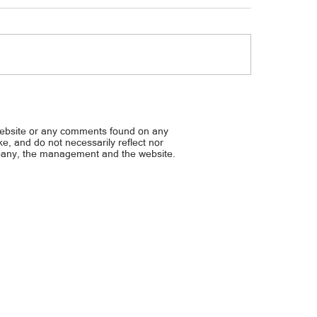
"A crazy 24 hours" — Eal
agi kontra Alycia Parks sa
ian Open, abante na sa third round
website or any comments found on any
ike, and do not necessarily reflect nor
mpany, the management and the website.