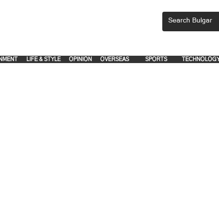
CEMENTS, PLEASE EMAIL 'adsbulgar1991@gmail.com' or call 8712-2883, 
.
.
NMENT
LIFE & STYLE
OPINION
OVERSEAS
SPORTS
TECHNOLOG