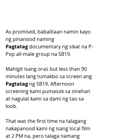
As promised, babalitaan namin kayo 
ng pinanood naming 
Pagtatag
 documentary ng sikat na P-
Pop all-male group na SB19. 
Mahigit isang oras but less than 90 
minutes lang tumakbo sa screen ang 
Pagtatag
 ng SB19. Afternoon 
screening kami pumasok sa sinehan 
at nagulat kami sa dami ng tao sa 
loob. 
That was the first time na talagang 
nakapanood kami ng isang local film 
at 2 PM na, pero talaga namang 