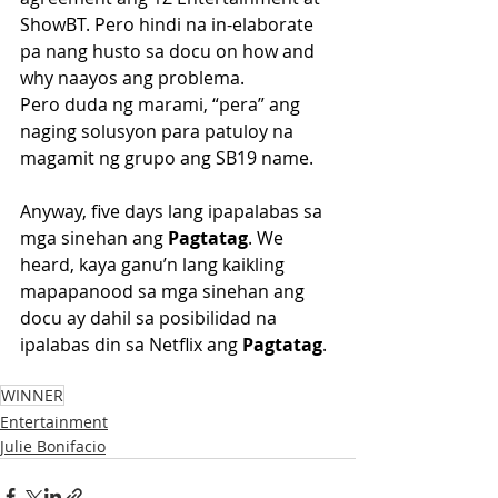
ShowBT. Pero hindi na in-elaborate 
pa nang husto sa docu on how and 
why naayos ang problema. 
Pero duda ng marami, “pera” ang 
naging solusyon para patuloy na 
magamit ng grupo ang SB19 name. 
Anyway, five days lang ipapalabas sa 
mga sinehan ang 
Pagtatag
. We 
heard, kaya ganu’n lang kaikling 
mapapanood sa mga sinehan ang 
docu ay dahil sa posibilidad na 
ipalabas din sa Netflix ang 
Pagtatag
.
WINNER
Entertainment
Julie Bonifacio