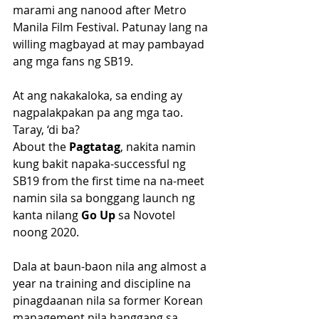
marami ang nanood after Metro 
Manila Film Festival. Patunay lang na 
willing magbayad at may pambayad 
ang mga fans ng SB19. 
At ang nakakaloka, sa ending ay 
nagpalakpakan pa ang mga tao. 
Taray, ‘di ba?
About the 
Pagtatag
, nakita namin 
kung bakit napaka-successful ng 
SB19 from the first time na na-meet 
namin sila sa bonggang launch ng 
kanta nilang 
Go Up
 sa Novotel 
noong 2020. 
Dala at baun-baon nila ang almost a 
year na training and discipline na 
pinagdaanan nila sa former Korean 
management nila hanggang sa 