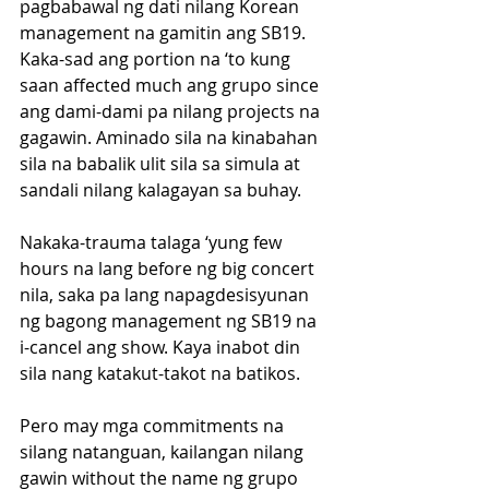
pagbabawal ng dati nilang Korean 
management na gamitin ang SB19. 
Kaka-sad ang portion na ‘to kung 
saan affected much ang grupo since 
ang dami-dami pa nilang projects na 
gagawin. Aminado sila na kinabahan 
sila na babalik ulit sila sa simula at 
sandali nilang kalagayan sa buhay. 
Nakaka-trauma talaga ‘yung few 
hours na lang before ng big concert 
nila, saka pa lang napagdesisyunan 
ng bagong management ng SB19 na 
i-cancel ang show. Kaya inabot din 
sila nang katakut-takot na batikos. 
Pero may mga commitments na 
silang natanguan, kailangan nilang 
gawin without the name ng grupo 