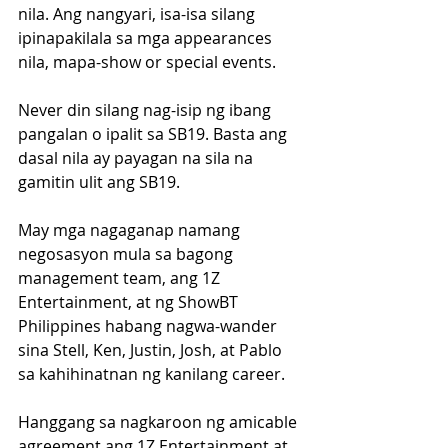
nila. Ang nangyari, isa-isa silang 
ipinapakilala sa mga appearances 
nila, mapa-show or special events. 
Never din silang nag-isip ng ibang 
pangalan o ipalit sa SB19. Basta ang 
dasal nila ay payagan na sila na 
gamitin ulit ang SB19. 
May mga nagaganap namang 
negosasyon mula sa bagong 
management team, ang 1Z 
Entertainment, at ng ShowBT 
Philippines habang nagwa-wander 
sina Stell, Ken, Justin, Josh, at Pablo 
sa kahihinatnan ng kanilang career. 
Hanggang sa nagkaroon ng amicable 
agreement ang 1Z Entertainment at 