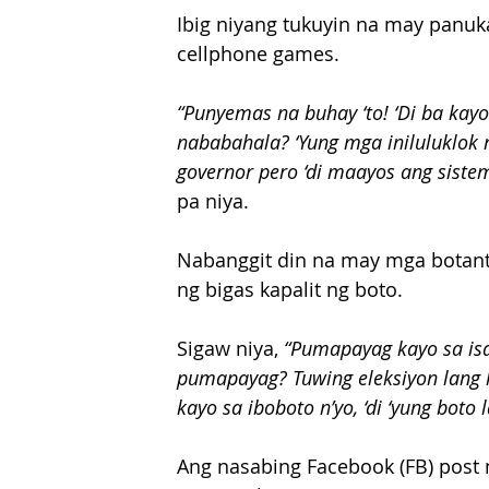
Ibig niyang tukuyin na may panuka
cellphone games.
“Punyemas na buhay ‘to! ‘Di ba kay
nababahala? ‘Yung mga iniluluklok
governor pero ‘di maayos ang siste
pa niya.
Nabanggit din na may mga botant
ng bigas kapalit ng boto.
Sigaw niya, 
“Pumapayag kayo sa isan
pumapayag? Tuwing eleksiyon lang k
kayo sa iboboto n’yo, ‘di ‘yung boto
Ang nasabing Facebook (FB) post 