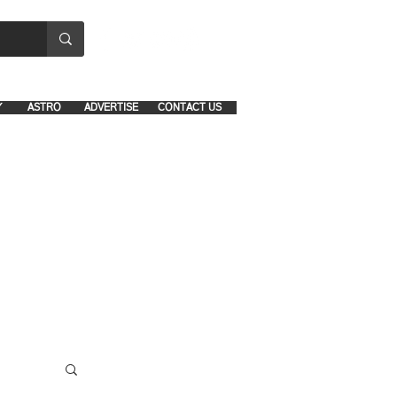
8641-1039 and 8742-5434
Y
ASTRO
ADVERTISE
CONTACT US