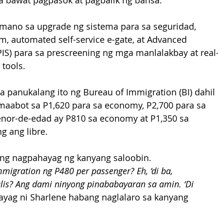
sa bawat pagpasok at pagbalik ng bansa.
mano sa upgrade ng sistema para sa seguridad, 
, automated self-service e-gate, at Advanced 
IS) para sa prescreening ng mga manlalakbay at real
 tools.
panukalang ito ng Bureau of Immigration (BI) dahil 
maabot sa P1,620 para sa economy, P2,700 para sa 
enor-de-edad ay P810 sa economy at P1,350 sa 
g ang libre.
iing nagpahayag ng kanyang saloobin.
mmigration ng P480 per passenger? Eh, ‘di ba, 
alis? Ang dami ninyong pinababayaran sa amin. ‘Di 
ayag ni Sharlene habang naglalaro sa kanyang 