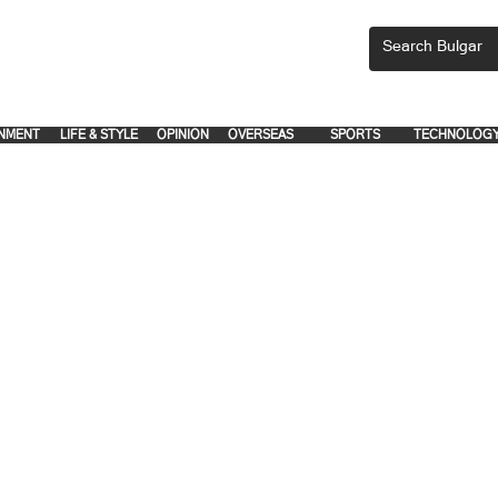
CEMENTS, PLEASE EMAIL 'adsbulgar1991@gmail.com' or call 8712-2883, 
.
.
NMENT
LIFE & STYLE
OPINION
OVERSEAS
SPORTS
TECHNOLOG