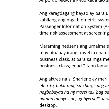
Airport o NAIA na P480 kada tao 
Ang karagdagang bayad ay para u
kabilang ang mga biometric system
Passenger Information System (AP
time risk assessment at screening
Maraming netizens ang umalma sa 
may binabayarang travel tax na u
business class, at para sa mga m
business class; edad 2 taon laman
Ang aktres na si Sharlene ay mar
“Ano ‘to, bakit magtsa-charge ang I
nagbabayad na ng travel tax ‘pag a
naman maayos ang gobyerno!”
 pah
desktop.