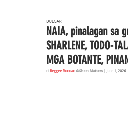
BULGAR
NAIA, pinalagan sa 
SHARLENE, TODO-TAL
MGA BOTANTE, PINA
ni 
Reggee Bonoan
@Sheet Matters 
| June 1
, 2026