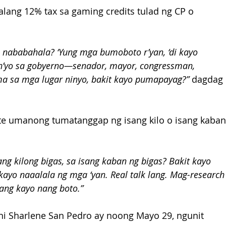
lang 12% tax sa gaming credits tulad ng CP o 
o nababahala? ‘Yung mga bumoboto r’yan, ‘di kayo 
 n’yo sa gobyerno—senador, mayor, congressman, 
ma sa mga lugar ninyo, bakit kayo pumapayag?”
 dagdag 
e umanong tumatanggap ng isang kilo o isang kaban
g kilong bigas, sa isang kaban ng bigas? Bakit kayo 
ayo naaalala ng mga ‘yan. Real talk lang. Mag-research
 lang kayo nang boto.”
ni Sharlene San Pedro ay noong Mayo 29, ngunit 