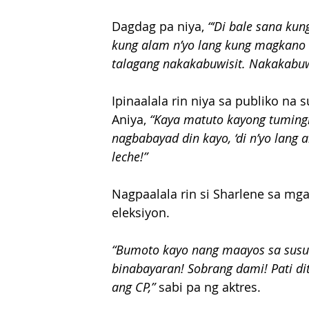
Dagdag pa niya, 
“‘Di bale sana ku
kung alam n’yo lang kung magkano 
talagang nakakabuwisit. Nakakabuwis
Ipinaalala rin niya sa publiko na
Aniya, 
“Kaya matuto kayong tumingi
nagbabayad din kayo, ‘di n’yo lang
leche!”
Nagpaalala rin si Sharlene sa mg
eleksiyon.
“Bumoto kayo nang maayos sa susuno
binabayaran! Sobrang dami! Pati d
ang CP,”
 sabi pa ng aktres.