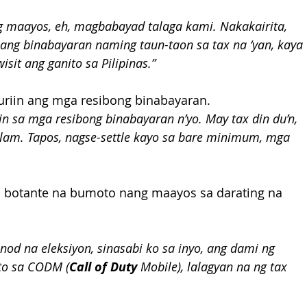
ng maayos, eh, magbabayad talaga kami. Nakakairita, 
ang binabayaran naming taun-taon sa tax na ‘yan, kaya 
it ang ganito sa Pilipinas.”
 suriin ang mga resibong binabayaran.
n sa mga resibong binabayaran n’yo. May tax din du’n, 
 alam. Tapos, nagse-settle kayo sa bare minimum, mga 
a botante na bumoto nang maayos sa darating na 
d na eleksiyon, sinasabi ko sa inyo, ang dami ng 
ito sa CODM (
Call of Duty
 Mobile), lalagyan na ng tax 