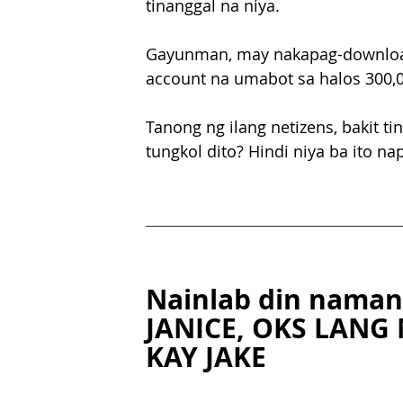
tinanggal na niya. 
Gayunman, may nakapag-download na
account na umabot sa halos 300,0
Tanong ng ilang netizens, bakit t
tungkol dito? Hindi niya ba ito n
Nainlab din naman
JANICE, OKS LANG 
KAY JAKE