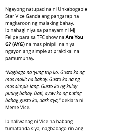
Ngayong natupad na ni Unkabogable 
Star Vice Ganda ang pangarap na 
magkaroon ng malaking bahay, 
ibinahagi niya sa panayam ni MJ 
Felipe para sa TFC show na 
Are You 
G? (AYG)
 na mas pinipili na niya 
ngayon ang simple at praktikal na 
pamumuhay.
“Nagbago na ‘yung trip ko. Gusto ko ng 
mas maliit na bahay. Gusto ko na ng 
mas simple lang. Gusto ko ng kulay 
puting bahay. Dati, ayaw ko ng puting 
bahay, gusto ko, dark s’ya,”
 deklara ni 
Meme Vice.
Ipinaliwanag ni Vice na habang 
tumatanda siya, nagbabago rin ang 