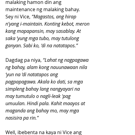
malaking hamon din ang 
maintenance ng malaking bahay.
Sey ni Vice, 
“Magastos, ang hirap 
n’yang i-maintain. Konting kebot, meron 
kang mapapansin, may sasablay. At 
saka ‘yung mga tubo, may tutulong 
ganyan. Sabi ko, ‘di na natatapos.”
Dagdag pa niya,
 “Lahat ng nagpagawa 
ng bahay, alam kong nauunawaan nila 
‘yun na ‘di natatapos ang 
pagpapagawa. Akala ko dati, sa mga 
simpleng bahay lang nangyayari na 
may tumutulo o nagli-leak ‘pag 
umuulan. Hindi pala. Kahit maayos at 
maganda ang bahay mo, may mga 
nasisira pa rin.”
Well, ibebenta na kaya ni Vice ang 