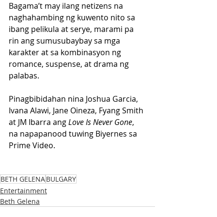
Bagama’t may ilang netizens na 
naghahambing ng kuwento nito sa 
ibang pelikula at serye, marami pa 
rin ang sumusubaybay sa mga 
karakter at sa kombinasyon ng 
romance, suspense, at drama ng 
palabas.
Pinagbibidahan nina Joshua Garcia, 
Ivana Alawi, Jane Oineza, Fyang Smith 
at JM Ibarra ang 
Love Is Never Gone
, 
na napapanood tuwing Biyernes sa 
Prime Video.
BETH GELENA
BULGARY
Entertainment
Beth Gelena