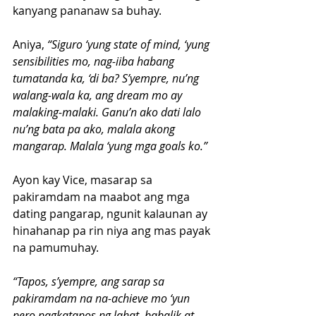
kanyang pananaw sa buhay.
Aniya, 
“Siguro ‘yung state of mind, ‘yung 
sensibilities mo, nag-iiba habang 
tumatanda ka, ‘di ba? S’yempre, nu’ng 
walang-wala ka, ang dream mo ay 
malaking-malaki. Ganu’n ako dati lalo 
nu’ng bata pa ako, malala akong 
mangarap. Malala ‘yung mga goals ko.”
Ayon kay Vice, masarap sa 
pakiramdam na maabot ang mga 
dating pangarap, ngunit kalaunan ay 
hinahanap pa rin niya ang mas payak 
na pamumuhay.
“Tapos, s’yempre, ang sarap sa 
pakiramdam na na-achieve mo ‘yun 
pero pagkatapos ng lahat, babalik at 