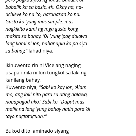
babalik ka sa basic, eh. Okay na, na-
achieve ko na ‘to, naranasan ko na. 
Gusto ko ‘yung mas simple, mas 
nagkikita kami ng mga gusto kong 
makita sa bahay. ‘Di ‘yung ‘pag dalawa 
lang kami ni Ion, hahanapin ko pa s’ya 
sa bahay,”
 lahad niya.
Ikinuwento rin ni Vice ang naging 
usapan nila ni Ion tungkol sa laki ng 
kanilang bahay.
Kuwento niya, 
“Sabi ko kay Ion, ‘Alam 
mo, ang laki nito para sa ating dalawa, 
napapagod ako.’ Sabi ko, ‘Dapat mas 
maliit na lang ‘yung bahay natin para ‘di 
tayo nagtataguan.’”
Bukod dito, aminado siyang 