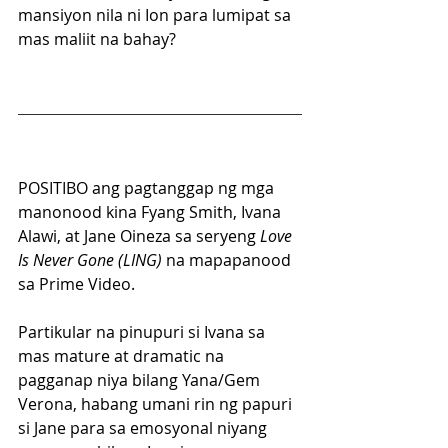
mansiyon nila ni Ion para lumipat sa 
mas maliit na bahay?  
POSITIBO ang pagtanggap ng mga 
manonood kina Fyang Smith, Ivana 
Alawi, at Jane Oineza sa seryeng 
Love 
Is Never Gone (LING) 
na mapapanood 
sa Prime Video.
Partikular na pinupuri si Ivana sa 
mas mature at dramatic na 
pagganap niya bilang Yana/Gem 
Verona, habang umani rin ng papuri 
si Jane para sa emosyonal niyang 