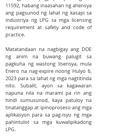
11592, habang inaasahan ng ahensya 
ang pagsunod ng lahat ng kasapi sa 
industriya ng LPG sa mga licensing 
requirement at safety and code of 
practice.
Matatandaan na nagbigay ang DOE 
ng anim na buwang palugit sa 
pagkuha ng wastong lisensya, mula 
Enero na nag-expire noong Hulyo 6, 
2023 para sa lahat ng mga nagtitinda 
nito. Subalit, ayon sa kagawaran 
napuna nila na marami pa rin ang 
hindi sumusunod, kaya patuloy na 
tinatanggap at ipinoproseso ang mga 
aplikasyon para sa pag-isyu ng mga 
pahintulot sa mga kuwalipikadong 
LPG. 