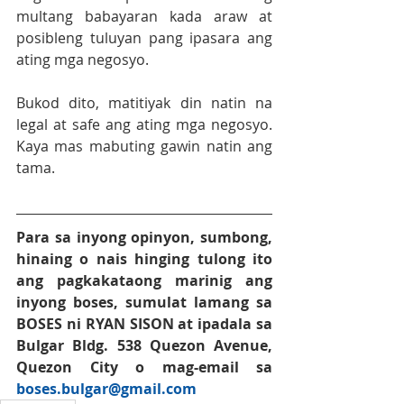
multang babayaran kada araw at 
posibleng tuluyan pang ipasara ang 
ating mga negosyo. 
Bukod dito, matitiyak din natin na 
legal at safe ang ating mga negosyo. 
Kaya mas mabuting gawin natin ang 
tama.
Para sa inyong opinyon, sumbong, 
hinaing o nais hinging tulong ito 
ang pagkakataong marinig ang 
inyong boses, sumulat lamang sa 
BOSES
 ni 
RYAN SISON
at ipadala sa 
Bulgar Bldg. 538 Quezon Avenue, 
Quezon City o mag-email sa 
boses.bulgar@gmail.co
m