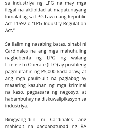
sa industriya ng LPG na may mga 
ilegal na aktibidad at mapatunayang 
lumalabag sa LPG Law o ang Republic 
Act 11592 o “LPG Industry Regulation 
Act.” 
Sa ilalim ng nasabing batas, sinabi ni 
Cardinales na ang mga mahuhuling 
nagbebenta ng LPG ng walang 
License to Operate (LTO) ay posibleng 
pagmultahin ng P5,000 kada araw, at 
ang mga paulit-ulit na paglabag ay 
maaaring kasuhan ng mga kriminal 
na kaso, pagsasara ng negosyo, at 
habambuhay na diskuwalipikasyon sa 
industriya.
Binigyang-diin ni Cardinales ang 
mahigpit na pagpapatupad ng RA 