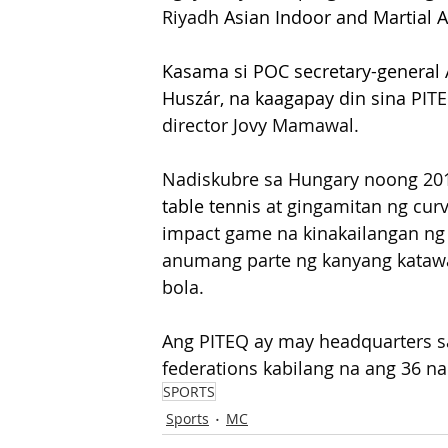
Riyadh 
Asian Indoor and Martial A
Kasama si POC secretary-general A
Huszár, na kaagapay din sina P
ITE
director Jovy Mamawal.
Nadiskubre sa Hungary noong 2012
table tennis
 at gingamitan ng cur
impact game na kinakailangan ng t
anumang parte ng kanyang katawa
bola. 
Ang PITEQ ay may headquarters 
federations kabilang na ang 36 na
SPORTS
Sports
MC