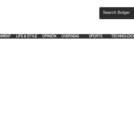
CEMENTS, PLEASE EMAIL 'adsbulgar1991@gmail.com' or call 8712-2883, 
.
.
NMENT
LIFE & STYLE
OPINION
OVERSEAS
SPORTS
TECHNOLOG