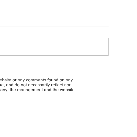
no runner-up sa Women's World
Alas Girls mapapalaban na 
l C'ships sa Italya
FIVB U17 World Champions
website or any comments found on any
ike, and do not necessarily reflect nor
mpany, the management and the website.