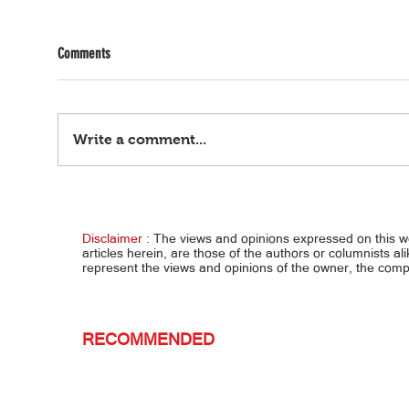
Comments
Write a comment...
Eala-Williams duo natuldukan sa
Cente
National Bank Open, Toronto
10-Bal
Disclaimer :
The views and opinions expressed on this 
articles herein, are those of the authors or columnists al
represent the views and opinions of the owner, the co
RECOMMENDED