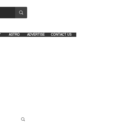
8641-1039 and 8742-5434
Y
ASTRO
ADVERTISE
CONTACT US