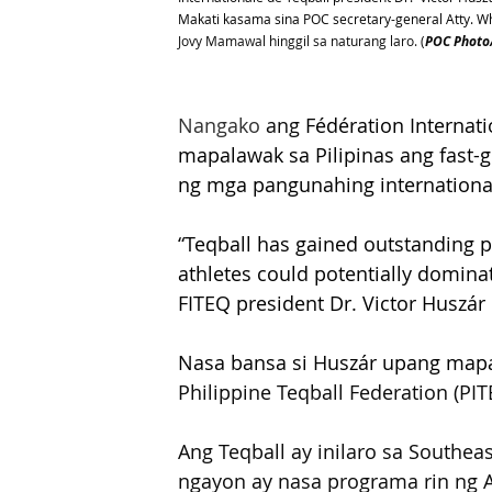
Makati kasama sina POC secretary-general Atty. W
Jovy Mamawal hinggil sa naturang laro. (
POC Photo/
Nangako
 ang 
Fédération Internat
mapalawak sa Pilipinas ang fast-
ng mga pangunahing international
“Teqball has gained outstanding pop
athletes could potentially domina
FITEQ president Dr. Victor Huszá
Nasa bansa si Huszár upang mapal
Philippine Teqball Federation (P
Ang Teqball ay inilaro sa Southe
ngayon ay nasa programa rin ng 