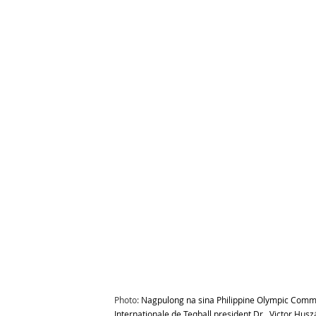
Photo: 
Nagpulong na sina Philippine Olympic Commi
Internationale de Teqball president Dr.  Victor Hu