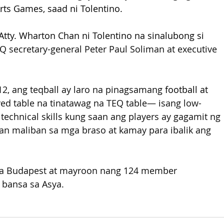
rts Games, saad ni Tolentino.
tty. Wharton Chan ni Tolentino na sinalubong si 
Q secretary-general Peter Paul Soliman at executive 
, ang teqball ay laro na pinagsamang 
football at 
ved table na tinatawag na TEQ table— isang low-
echnical skills kung saan ang players ay gagamit ng 
n maliban sa mga braso at kamay para ibalik ang 
sa Budapest at mayroon nang 124 member 
 bansa sa Asya.