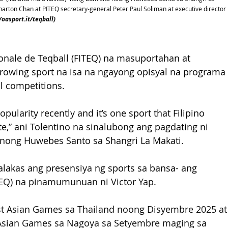
harton Chan at 
PITEQ secretary-general Peter Paul Soliman at executive director 
oasport.it/teqball)
ionale de Teqball (FITEQ) na masuportahan at 
growing sport na isa na ngayong opisyal na programa 
 competitions. 
ularity recently and it’s one sport that Filipino 
te,” ani Tolentino na sinalubong ang pagdating ni 
r nong Huwebes Santo sa Shangri La Makati.
akas ang presensiya ng sports sa bansa- ang 
ITEQ) na pinamumunuan ni Victor Yap.
ast Asian Games sa Thailand noong Disyembre 2025 at
Asian Games sa Nagoya sa Setyembre maging sa 