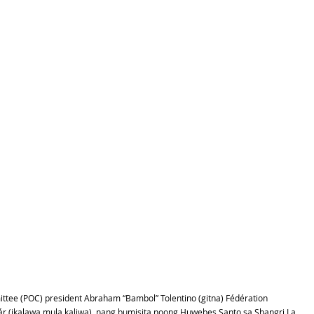
ttee (POC) president Abraham “Bambol” Tolentino (gitna) Fédération 
szár (ikalawa mula kaliwa)  nang bumisita noong Huwebes Santo sa Shangri La 