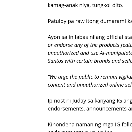
kamag-anak niya, tungkol dito. 
Patuloy pa raw itong dumarami k
Ayon sa inilabas nilang official st
or endorse any of the products featu
unauthorized and use AI-manipulated
Santos with certain brands and selle
“We urge the public to remain vigila
content and unauthorized online sell
Ipinost ni Juday sa kanyang IG ang
endorsements, announcements an
Kinondena naman ng mga IG follo