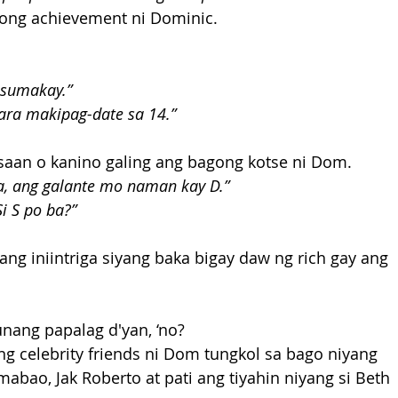
ong achievement ni Dominic.
 sumakay.”
ara makipag-date sa 14.”
aan o kanino galing ang bagong kotse ni Dom.
a, ang galante mo naman kay D.”
i S po ba?”
 iniintriga siyang baka bigay daw ng rich gay ang 
unang papalag d'yan, ‘no?
g celebrity friends ni Dom tungkol sa bago niyang 
abao, Jak Roberto at pati ang tiyahin niyang si Beth 