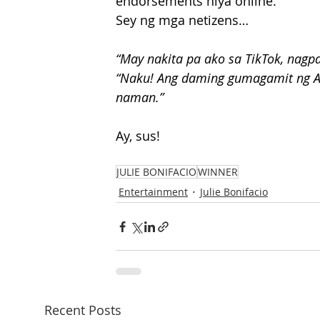
endorsements niya online.
Sey ng mga netizens…
“May nakita pa ako sa TikTok, nagpap
“Naku! Ang daming gumagamit ng AI.
naman.”
Ay, sus!
JULIE BONIFACIO
WINNER
Entertainment
Julie Bonifacio
Recent Posts