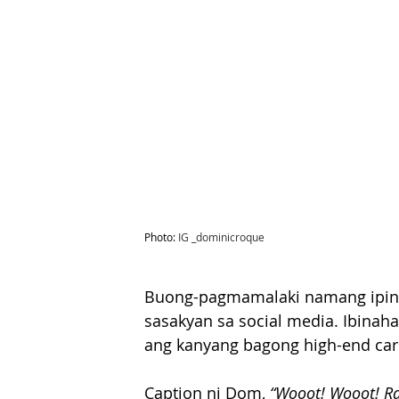
Photo: 
IG _dominicroque
Buong-pagmamalaki namang ipinak
sasakyan sa social media. Ibinah
ang kanyang bagong high-end car
Caption ni Dom, 
“Wooot! Wooot! Ra