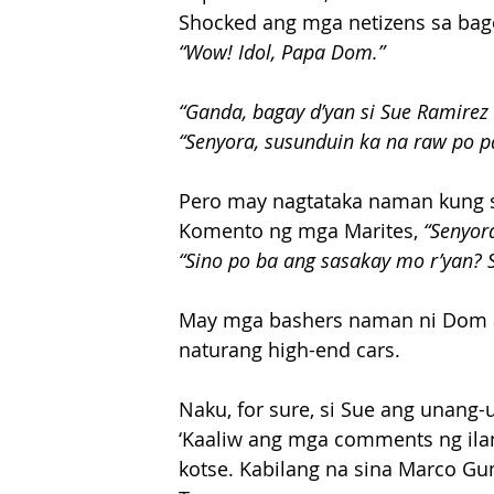
Shocked ang mga netizens sa bag
“Wow! Idol, Papa Dom.”
“Ganda, bagay d’yan si Sue Ramirez
“Senyora, susunduin ka na raw po p
Pero may nagtataka naman kung s
Komento ng mga Marites, 
“Senyor
“Sino po ba ang sasakay mo r’yan? S
May mga bashers naman ni Dom ang
naturang high-end cars.
Naku, for sure, si Sue ang unang-
‘Kaaliw ang mga comments ng ilan
kotse. Kabilang na sina Marco Gum