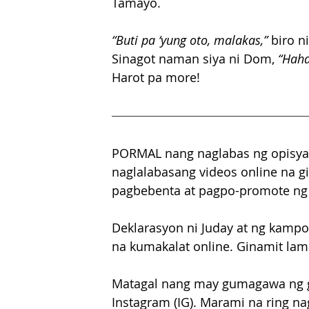
Tamayo.
“Buti pa ‘yung oto, malakas,” 
biro n
Sinagot naman siya ni Dom,
 “Hah
Harot pa more!
PORMAL nang naglabas ng opisyal
naglalabasang videos online na gi
pagbebenta at pagpo-promote ng
Deklarasyon ni Juday at ng kampo
na kumakalat online. Ginamit lam
Matagal nang may gumagawa ng ga
Instagram (IG). Marami na ring na