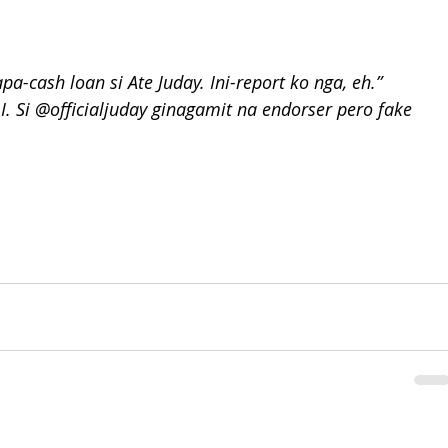
a-cash loan si Ate Juday. Ini-report ko nga, eh.”
 Si @officialjuday ginagamit na endorser pero fake 