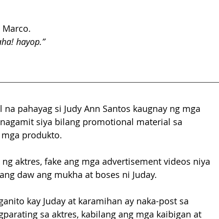
i Marco.
aha! hayop.”
 na pahayag si Judy Ann Santos kaugnay ng mga 
nagamit siya bilang promotional material sa 
 mga produkto.
 ng aktres, fake ang mga advertisement videos niya 
ang daw ang mukha at boses ni Juday.
nito kay Juday at karamihan ay naka-post sa 
gparating sa aktres, kabilang ang mga kaibigan at 