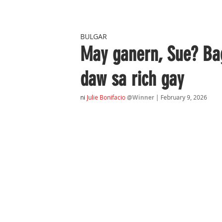
BULGAR
May ganern, Sue? Bag
daw sa rich gay
ni
J
ulie Bonifacio
@Winner
| February 9, 2026