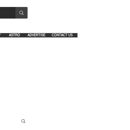
8641-1039 and 8742-5434
Y
ASTRO
ADVERTISE
CONTACT US