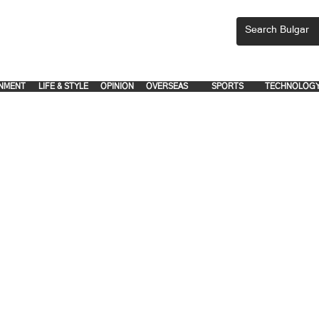
CEMENTS, PLEASE EMAIL 'adsbulgar1991@gmail.com' or call 8712-2883, 
.
.
NMENT
LIFE & STYLE
OPINION
OVERSEAS
SPORTS
TECHNOLOG