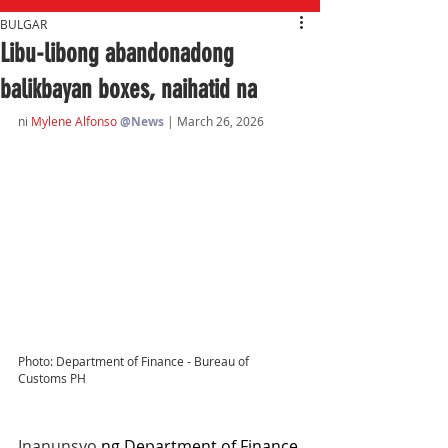
BULGAR
Libu-libong abandonadong
balikbayan boxes, naihatid na
ni 
Mylene Alfonso
@News
| March 26, 2026
Photo: Department of Finance - Bureau of 
Customs PH
Inanunsyo
 ng Department of Finance 