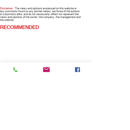
Disclaimer :
The views and opinions expressed on this website or
any comments found on any articles herein, are those of the authors
or columnists alike, and do not necessarily reflect nor represent the
views and opinions of the owner, the company, the management and
the website.
RECOMMENDED