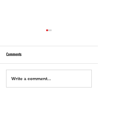
Comments
Bagyong Maymay, hataw
Habal-habal driver, ku
Write a comment...
shabu