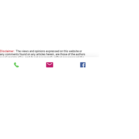
Disclaimer :
The views and opinions expressed on this website or
any comments found on any articles herein, are those of the authors
or columnists alike, and do not necessarily reflect nor represent the
views and opinions of the owner, the company, the management and
the website.
RECOMMENDED