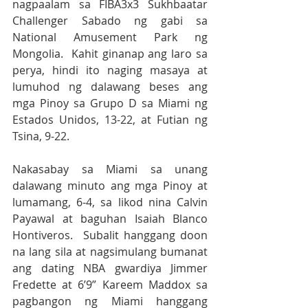
nagpaalam sa FIBA3x3 Sukhbaatar 
Challenger Sabado ng gabi sa 
National Amusement Park ng 
Mongolia.  Kahit ginanap ang laro sa 
perya, hindi ito naging masaya at 
lumuhod ng dalawang beses ang 
mga Pinoy sa Grupo D sa Miami ng 
Estados Unidos, 13-22, at Futian ng 
Tsina, 9-22. 
Nakasabay sa Miami sa unang 
dalawang minuto ang mga Pinoy at 
lumamang, 6-4, sa likod nina Calvin 
Payawal at baguhan Isaiah Blanco 
Hontiveros.  Subalit hanggang doon 
na lang sila at nagsimulang bumanat 
ang dating NBA gwardiya Jimmer 
Fredette at 6’9” Kareem Maddox sa 
pagbangon ng Miami hanggang 