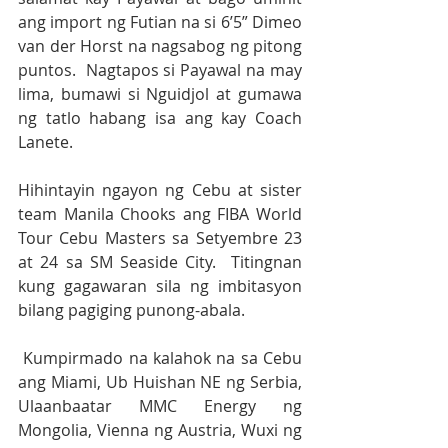
ang import ng Futian na si 6’5” Dimeo 
van der Horst na nagsabog ng pitong 
puntos.  Nagtapos si Payawal na may 
lima, bumawi si Nguidjol at gumawa 
ng tatlo habang isa ang kay Coach 
Lanete. 
Hihintayin ngayon ng Cebu at sister 
team Manila Chooks ang FIBA World 
Tour Cebu Masters sa Setyembre 23 
at 24 sa SM Seaside City.  Titingnan 
kung gagawaran sila ng imbitasyon 
bilang pagiging punong-abala.
Kumpirmado na kalahok na sa Cebu 
ang Miami, Ub Huishan NE ng Serbia, 
Ulaanbaatar MMC Energy ng 
Mongolia, Vienna ng Austria, Wuxi ng 