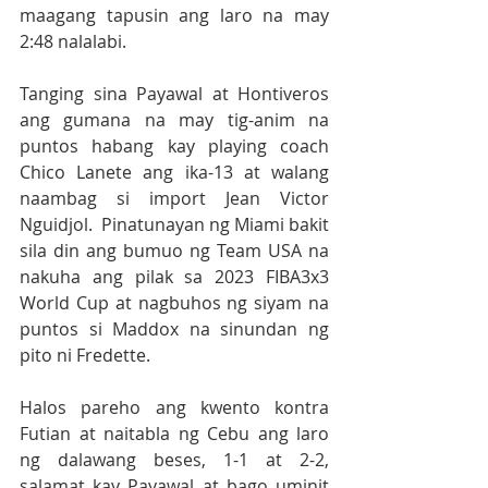
maagang tapusin ang laro na may 
2:48 nalalabi. 
Tanging sina Payawal at Hontiveros 
ang gumana na may tig-anim na 
puntos habang kay playing coach 
Chico Lanete ang ika-13 at walang 
naambag si import Jean Victor 
Nguidjol.  Pinatunayan ng Miami bakit 
sila din ang bumuo ng Team USA na 
nakuha ang pilak sa 2023 FIBA3x3 
World Cup at nagbuhos ng siyam na 
puntos si Maddox na sinundan ng 
pito ni Fredette. 
Halos pareho ang kwento kontra 
Futian at naitabla ng Cebu ang laro 
ng dalawang beses, 1-1 at 2-2, 
salamat kay Payawal at bago uminit 