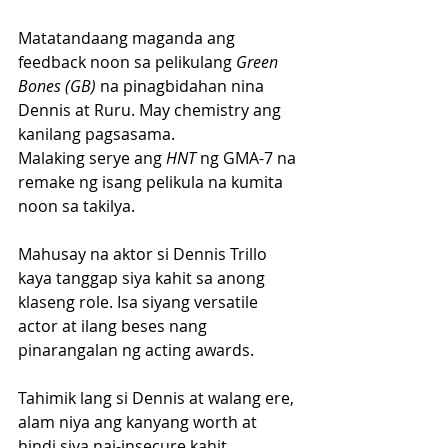
Matatandaang maganda ang 
feedback noon sa pelikulang 
Green 
Bones (GB)
 na pinagbidahan nina 
Dennis at Ruru. May chemistry ang 
kanilang pagsasama. 
Malaking serye ang 
HNT
 ng GMA-7 na 
remake ng isang pelikula na kumita 
noon sa takilya.
Mahusay na aktor si Dennis Trillo 
kaya tanggap siya kahit sa anong 
klaseng role. Isa siyang versatile 
actor at ilang beses nang 
pinarangalan ng acting awards. 
Tahimik lang si Dennis at walang ere, 
alam niya ang kanyang worth at 
hindi siya nai-insecure kahit 