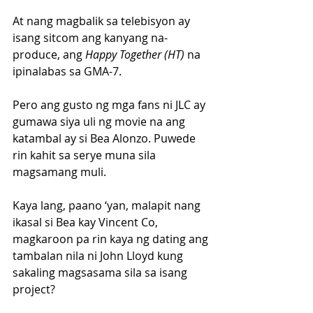
At nang magbalik sa telebisyon ay 
isang sitcom ang kanyang na-
produce, ang 
Happy Together (HT)
 na 
ipinalabas sa GMA-7.
Pero ang gusto ng mga fans ni JLC ay 
gumawa siya uli ng movie na ang 
katambal ay si Bea Alonzo. Puwede 
rin kahit sa serye muna sila 
magsamang muli.
Kaya lang, paano ‘yan, malapit nang 
ikasal si Bea kay Vincent Co, 
magkaroon pa rin kaya ng dating ang 
tambalan nila ni John Lloyd kung 
sakaling magsasama sila sa isang 
project?