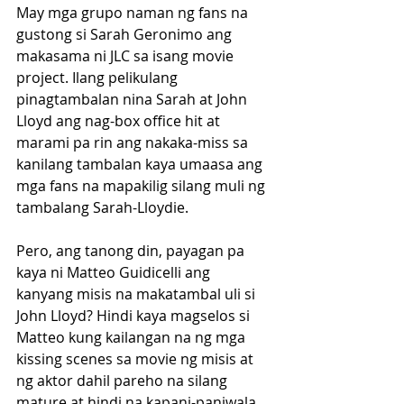
May mga grupo naman ng fans na 
gustong si Sarah Geronimo ang 
makasama ni JLC sa isang movie 
project. Ilang pelikulang 
pinagtambalan nina Sarah at John 
Lloyd ang nag-box office hit at 
marami pa rin ang nakaka-miss sa 
kanilang tambalan kaya umaasa ang 
mga fans na mapakilig silang muli ng 
tambalang Sarah-Lloydie.
Pero, ang tanong din, payagan pa 
kaya ni Matteo Guidicelli ang 
kanyang misis na makatambal uli si 
John Lloyd? Hindi kaya magselos si 
Matteo kung kailangan na ng mga 
kissing scenes sa movie ng misis at 
ng aktor dahil pareho na silang 
mature at hindi na kapani-paniwala 