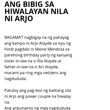
ANG BIBIG SA 
HIWALAYAN NILA 
NI ARJO
BAGAMA’T nagbigay na ng pahayag 
ang kampo ni Arjo Atayde sa isyu ng 
hindi pagdalo ni Maine Mendoza sa 
parehong birthday party ng kanyang 
sister-in-law na si Ria Atayde at 
father-in-law na si Art Atayde, 
marami pa ring mga netizens ang 
nagdududa.
Patuloy ang pag-ikot ng balitang sila 
ni Arjo ang power couple na hiwalay 
na. 
Ang argumento ng mga nagdududa 