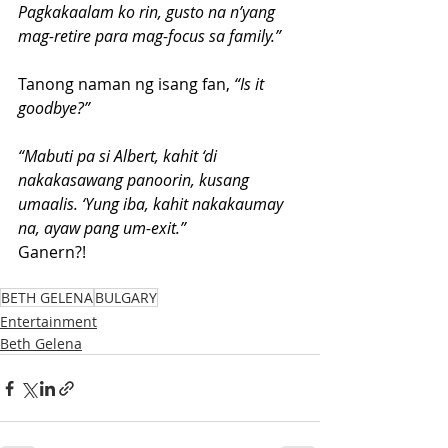
Pagkakaalam ko rin, gusto na n’yang 
mag-retire para mag-focus sa family.”
Tanong naman ng isang fan, 
“Is it 
goodbye?”
“Mabuti pa si Albert, kahit ‘di 
nakakasawang panoorin, kusang 
umaalis. ‘Yung iba, kahit nakakaumay 
na, ayaw pang um-exit.”
Ganern?!
BETH GELENA
BULGARY
Entertainment
Beth Gelena