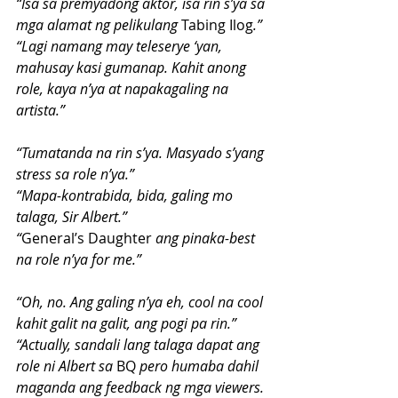
“Isa sa premyadong aktor, isa rin s’ya sa 
mga alamat ng pelikulang 
Tabing Ilog
.”
“Lagi namang may teleserye ‘yan, 
mahusay kasi gumanap. Kahit anong 
role, kaya n’ya at napakagaling na 
artista.”
“Tumatanda na rin s’ya. Masyado s’yang 
stress sa role n’ya.”
“Mapa-kontrabida, bida, galing mo 
talaga, Sir Albert.”
“
General’s Daughter 
ang pinaka-best 
na role n’ya for me.”
“Oh, no. Ang galing n’ya eh, cool na cool 
kahit galit na galit, ang pogi pa rin.”
“Actually, sandali lang talaga dapat ang 
role ni Albert sa 
BQ
 pero humaba dahil 
maganda ang feedback ng mga viewers. 