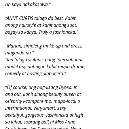
rin kaya nakakasawa.”
“ANNE CURTIS talaga da best. Kahit 
anong hairstyle at kahit anong suot, 
bagay sa kanya. Truly a fashionista.”
“Marian, simpleng make-up and dress, 
maganda na.”
“Iba talaga si Anne, pang-international 
model ang datingan kahit mapa-drama, 
comedy at hosting, kabogera.”
“Of course, ang nag-iisang Dyosa. In 
and out, kahit sinong beauty queen at 
celebrity i-compare mo, mapa-local o 
international. Very smart, sexy, 
beautiful, gorgeous, fashionista at higit 
sa lahat, sobrang bait ni Miss Anne 
Curtis kaya siya Dyosa ng masa. Nasa 