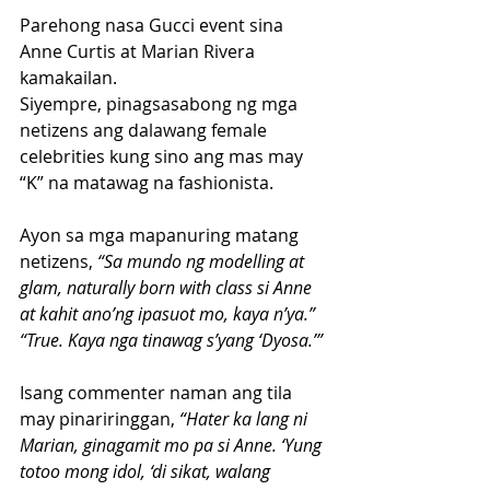
Parehong nasa Gucci event sina 
Anne Curtis at Marian Rivera 
kamakailan.
Siyempre, pinagsasabong ng mga 
netizens ang dalawang female 
celebrities kung sino ang mas may 
“K” na matawag na fashionista.
Ayon sa mga mapanuring matang 
netizens,
 “Sa mundo ng modelling at 
glam, naturally born with class si Anne 
at kahit ano’ng ipasuot mo, kaya n’ya.”
“True. Kaya nga tinawag s’yang ‘Dyosa.’” 
Isang commenter naman ang tila 
may pinariringgan, 
“Hater ka lang ni 
Marian, ginagamit mo pa si Anne. ‘Yung 
totoo mong idol, ‘di sikat, walang 