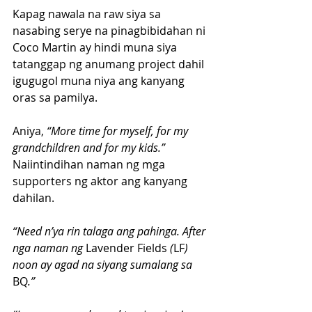
Kapag nawala na raw siya sa 
nasabing serye na pinagbibidahan ni 
Coco Martin ay hindi muna siya 
tatanggap ng anumang project dahil 
igugugol muna niya ang kanyang 
oras sa pamilya.
Aniya,
 “More time for myself, for my 
grandchildren and for my kids.”
Naiintindihan naman ng mga 
supporters ng aktor ang kanyang 
dahilan.
“Need n’ya rin talaga ang pahinga. After 
nga naman ng 
Lavender Fields 
(
LF
) 
noon ay agad na siyang sumalang sa 
BQ
.”