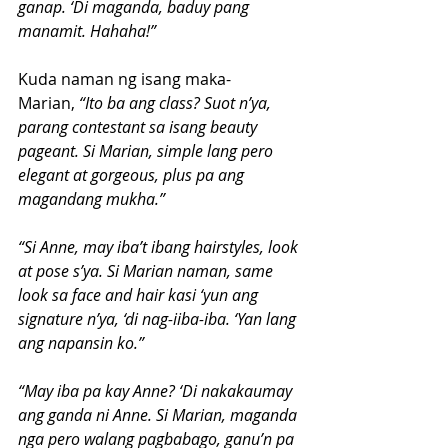
ganap. ‘Di maganda, baduy pang 
manamit. Hahaha!”
Kuda naman ng isang maka-
Marian,
 “Ito ba ang class? Suot n’ya, 
parang contestant sa isang beauty 
pageant. Si Marian, simple lang pero 
elegant at gorgeous, plus pa ang 
magandang mukha.”
“Si Anne, may iba’t ibang hairstyles, look 
at pose s’ya. Si Marian naman, same 
look sa face and hair kasi ‘yun ang 
signature n’ya, ‘di nag-iiba-iba. ‘Yan lang 
ang napansin ko.”
“May iba pa kay Anne? ‘Di nakakaumay 
ang ganda ni Anne. Si Marian, maganda 
nga pero walang pagbabago, ganu’n pa 