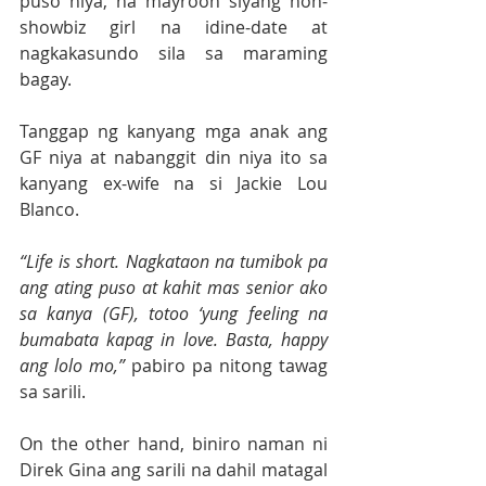
puso niya, na mayroon siyang non-
showbiz girl na idine-date at 
nagkakasundo sila sa maraming 
bagay.
Tanggap ng kanyang mga anak ang 
GF niya at nabanggit din niya ito sa 
kanyang ex-wife na si Jackie Lou 
Blanco.
“Life is short. Nagkataon na tumibok pa 
ang ating puso at kahit mas senior ako 
sa kanya (GF), totoo ‘yung feeling na 
bumabata kapag in love. Basta, happy 
ang lolo mo,”
 pabiro pa nitong tawag 
sa sarili.
On the other hand, biniro naman ni 
Direk Gina ang sarili na dahil matagal 