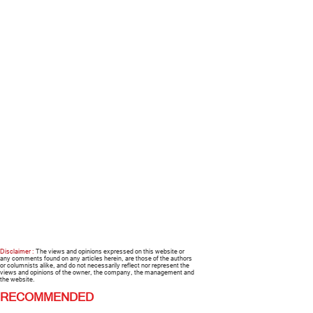
Disclaimer :
The views and opinions expressed on this website or
any comments found on any articles herein, are those of the authors
or columnists alike, and do not necessarily reflect nor represent the
views and opinions of the owner, the company, the management and
the website.
RECOMMENDED