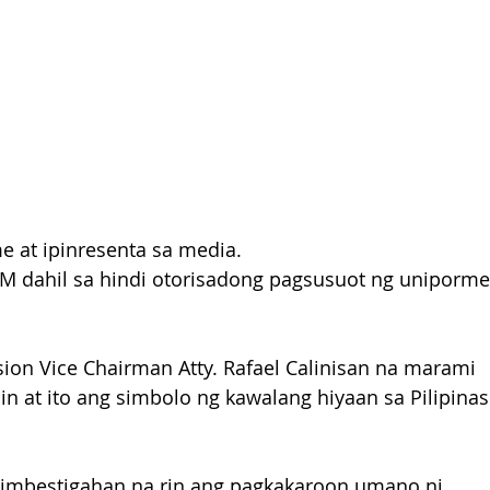
 at ipinresenta sa media.
M dahil sa hindi otorisadong pagsusuot ng uniporme
ion Vice Chairman Atty. Rafael Calinisan na marami 
 at ito ang simbolo ng kawalang hiyaan sa Pilipinas
iimbestigahan na rin ang pagkakaroon umano ni 