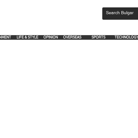
CEMENTS, PLEASE EMAIL 'adsbulgar1991@gmail.com' or call 8712-2883, 
.
.
NMENT
LIFE & STYLE
OPINION
OVERSEAS
SPORTS
TECHNOLOG