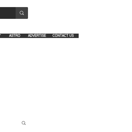
8641-1039 and 8742-5434
Y
ASTRO
ADVERTISE
CONTACT US