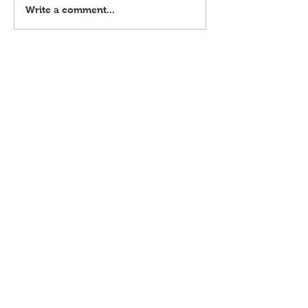
Pabayang gun owners, sampulan
Write a comment...