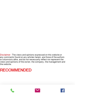
Disclaimer :
The views and opinions expressed on this website or
any comments found on any articles herein, are those of the authors
or columnists alike, and do not necessarily reflect nor represent the
views and opinions of the owner, the company, the management and
the website.
RECOMMENDED