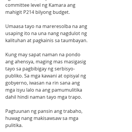
committee level ng Kamara ang 
mahigit P214 bilyong budget.
Umaasa tayo na mareresolba na ang 
usaping ito na una nang nagdulot ng 
kalituhan at pagkainis sa taumbayan.
Kung may sapat naman na pondo 
ang ahensya, maging mas masigasig 
tayo sa pagbibigay ng serbisyo-
publiko. Sa mga kawani at opisyal ng 
gobyerno, iwasan na rin sana ang 
mga isyu lalo na ang pamumulitika 
dahil hindi naman tayo mga trapo. 
Pagtuunan ng pansin ang trabaho, 
huwag nang makisawsaw sa mga 
pulitika. 