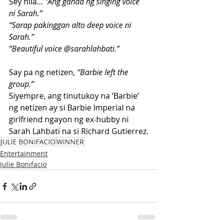
Sey nila… 
“Ang ganda ng singing voice 
ni Sarah.”
“Sarap pakinggan alto deep voice ni 
Sarah.”
“Beautiful voice @sarahlahbati.”
Say pa ng netizen,
 “Barbie left the 
group.”
Siyempre, ang tinutukoy na ‘Barbie’ 
ng netizen ay si Barbie Imperial na 
girlfriend ngayon ng ex-hubby ni 
Sarah Lahbati na si Richard Gutierrez.
JULIE BONIFACIO
WINNER
Entertainment
Julie Bonifacio