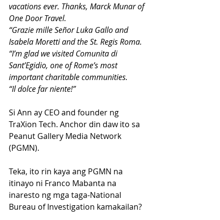
vacations ever. Thanks, Marck Munar of 
One Door Travel.
“Grazie mille Señor Luka Gallo and 
Isabela Moretti and the St. Regis Roma.
“I’m glad we visited Comunita di 
Sant’Egidio, one of Rome’s most 
important charitable communities.
“Il dolce far niente!”
Si Ann ay CEO and founder ng 
TraXion Tech. Anchor din daw ito sa 
Peanut Gallery Media Network 
(PGMN).
Teka, ito rin kaya ang PGMN na 
itinayo ni Franco Mabanta na 
inaresto ng mga taga-National 
Bureau of Investigation kamakailan?