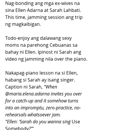
Nag-bonding ang mga ex-wives na 
sina Ellen Adarna at Sarah Lahbati. 
This time, jamming session ang trip 
ng magkaibigan. 
Todo-enjoy ang dalawang sexy 
moms na parehong Cebuanas sa 
bahay ni Ellen. Ipinost ni Sarah ang 
video ng jamming nila over the piano.
Nakapag-piano lesson na si Ellen, 
habang si Sarah ay isang singer.
Caption ni Sarah,
 “When 
@maria.elena.adarna invites you over 
for a catch-up and it somehow turns 
into an impromptu, zero-practice, no-
rehearsals-whatsoever jam.
“Ellen: ‘Sarah do you wanna sing 
Use 
Somebody
?’”