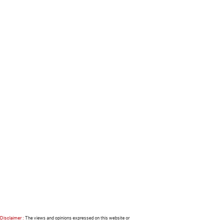
Disclaimer :
The views and opinions expressed on this website or