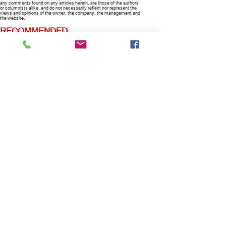
any comments found on any articles herein, are those of the authors
or columnists alike, and do not necessarily reflect nor represent the
views and opinions of the owner, the company, the management and
the website.
RECOMMENDED