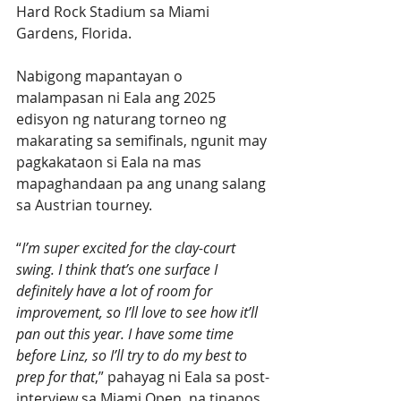
Hard Rock Stadium sa Miami 
Gardens, Florida. 
Nabigong mapantayan o 
malampasan ni Eala ang 2025 
edisyon ng naturang torneo ng 
makarating sa semifinals, ngunit may 
pagkakataon si Eala na mas 
mapaghandaan pa ang unang salang 
sa Austrian tourney.
“
I’m super excited for the clay-court 
swing. I think that’s one surface I 
definitely have a lot of room for 
improvement, so I’ll love to see how it’ll 
pan out this year. I have some time 
before Linz, so I’ll try to do my best to 
prep for that
,” pahayag ni Eala sa post-
interview sa Miami Open, na tinapos 