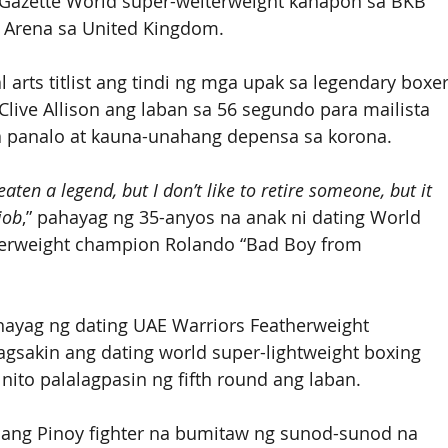
 Gazette World super-welterweight kahapon sa BKB 
Arena sa United Kingdom.  
 arts titlist ang tindi ng mga upak sa legendary boxer
 Clive Allison ang laban sa 56 segundo para mailista 
a panalo at kauna-unahang depensa sa korona.
eaten a legend, but I don’t like to retire someone, but it 
job
,” pahayag ng 35-anyos na anak ni dating World 
herweight champion Rolando “Bad Boy from 
ihayag ng dating UAE Warriors Featherweight 
gsakin ang dating world super-lightweight boxing 
di nito palalagpasin ng fifth round ang laban.
 ang Pinoy fighter na bumitaw ng sunod-sunod na 