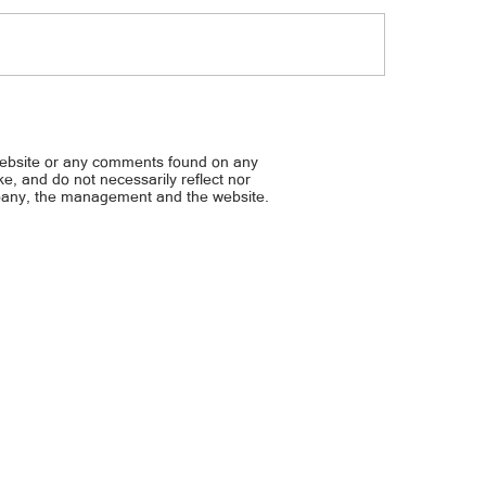
P: Apat na atletang naging iconic
Handa na ang Gilas Girls s
agumpay
laban sa Chile
website or any comments found on any
ike, and do not necessarily reflect nor
mpany, the management and the website.