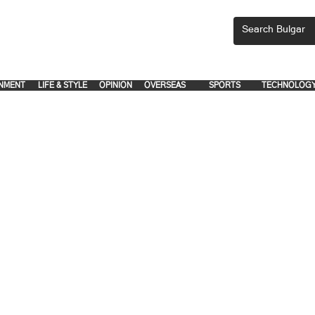
CEMENTS, PLEASE EMAIL 'adsbulgar1991@gmail.com' or call 8712-2883, 
.
.
NMENT
LIFE & STYLE
OPINION
OVERSEAS
SPORTS
TECHNOLOG