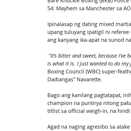
Bare Knuckle Boxing (BKB) Police
54: Mayhem sa Manchester sa AO 
Ipinalasap ng dating mixed martial
upang tuluyang ipatigil ni referee
ang kanyang ika-apat na sunod n
 “
It’s bitter and sweet, because I’ve b
is what it is. I just wanted to do my 
Boxing Council (WBC) super-feat
Dadiangas” Navarette.
Bago ang kanilang pagtatapat, in
champion na puntirya nitong paba
titlist sa official weigh-in, na hin
Agad na naging agresibo sa atake