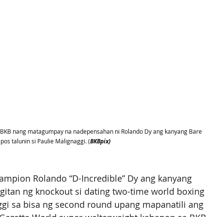
ng BKB nang matagumpay na nadepensahan ni Rolando Dy ang kanyang Bare 
os talunin si Paulie Malignaggi. (
BKBpix)
ampion Rolando “D-Incredible” Dy ang kanyang 
tan ng knockout si dating two-time world boxing 
aggi sa bisa ng second round upang mapanatili ang 