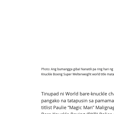
Photo: 
Ang bumangga giba! Nanatili pa ring hari 
Knuckle Boxing Super Welterweight world title matap
Tinupad ni World bare-knuckle ch
pangako na tatapusin sa pamamagi
titlist Paulie “Magic Man” Malign