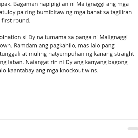
upak. Bagaman napipigilan ni Malignaggi ang mga 
atuloy pa ring bumibitaw ng mga banat sa tagiliran 
first round.
ination si Dy na tumama sa panga ni Malignaggi 
wn. Ramdam ang pagkahilo, mas lalo pang 
tunggali at muling natyempuhan ng kanang straight 
ng laban. Naiangat rin ni Dy ang kanyang bagong 
 kaantabay ang mga knockout wins.                       