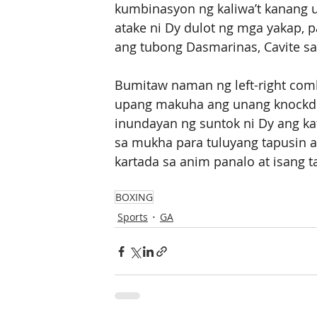
kumbinasyon ng kaliwa’t kanang 
atake ni Dy dulot ng mga yakap, p
ang tubong Dasmarinas, Cavite sa 
Bumitaw naman ng left-right comb
upang makuha ang unang knockdo
inundayan ng suntok ni Dy ang ka
sa mukha para tuluyang tapusin a
kartada sa anim panalo at isang talo
BOXING
Sports
GA