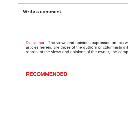
Write a comment...
"A crazy 24 hours" — Eala
CHAM-
ang t
Disclaimer :
The views and opinions expressed on this 
articles herein, are those of the authors or columnists al
represent the views and opinions of the owner, the co
RECOMMENDED