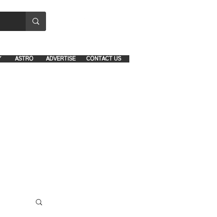
8641-1039 and 8742-5434
Y
ASTRO
ADVERTISE
CONTACT US