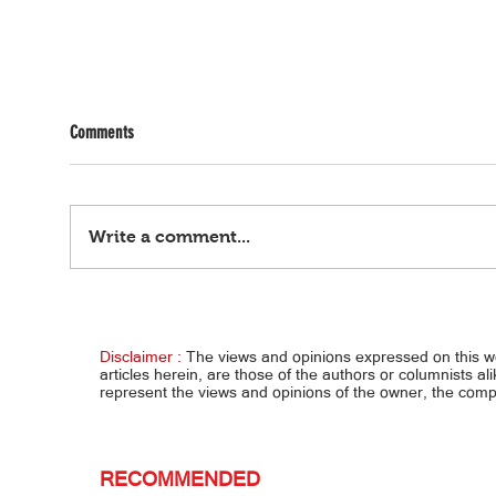
Comments
Write a comment...
Pabay
Kaligtasan ng mga estudyante, unahin
ngayong tag-ulan
Disclaimer :
The views and opinions expressed on this 
articles herein, are those of the authors or columnists al
represent the views and opinions of the owner, the co
RECOMMENDED