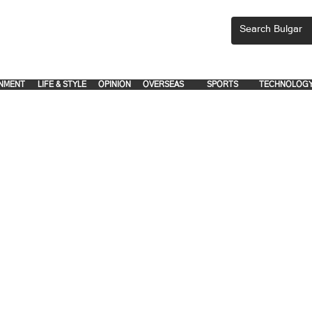
CEMENTS, PLEASE EMAIL 'adsbulgar1991@gmail.com' or call 8712-2883, 
.
.
NMENT
LIFE & STYLE
OPINION
OVERSEAS
SPORTS
TECHNOLOG