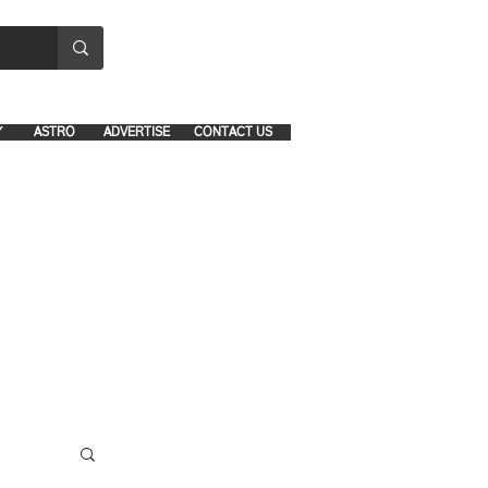
8641-1039 and 8742-5434
Y
ASTRO
ADVERTISE
CONTACT US