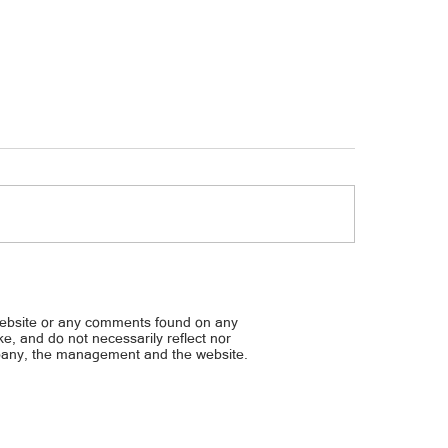
Hindi racetrack ang kalsad
ang gun owners, sampulan
website or any comments found on any
ike, and do not necessarily reflect nor
mpany, the management and the website.