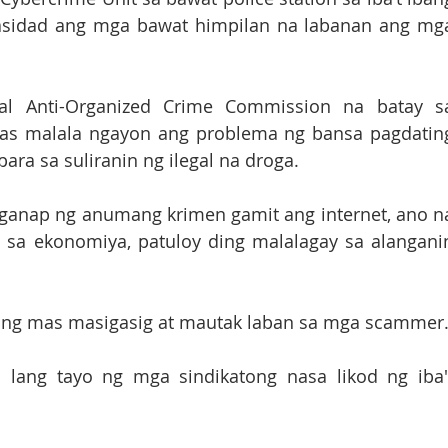
sidad ang mga bawat himpilan na labanan ang mga
ial Anti-Organized Crime Commission na batay sa
mas malala ngayon ang problema ng bansa pagdating
ra sa suliranin ng ilegal na droga. 
ganap ng anumang krimen gamit ang internet, ano na
sa ekonomiya, patuloy ding malalagay sa alanganin
ng mas masigasig at mautak laban sa mga scammer.
lang tayo ng mga sindikatong nasa likod ng iba't