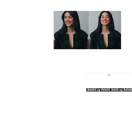
Bulgar Online.
Call us : 8712-2883
© 2026 bulgaronline
Sison's Publishing House,