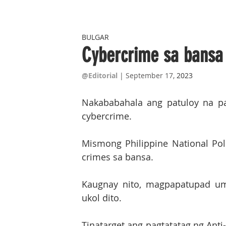
BULGAR
Cybercrime sa bansa 
@Editorial
| September 17,
 2023
Nakababahala ang patuloy na p
cybercrime.
Mismong Philippine National Pol
crimes sa bansa.
Kaugnay nito, magpapatupad um
ukol dito.
Tinatarget ang pagtatatag ng Anti-