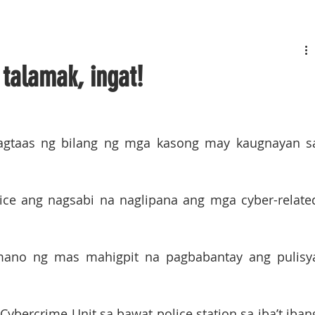
talamak, ingat!
agtaas ng bilang ng mga kasong may kaugnayan sa
ice ang nagsabi na naglipana ang mga cyber-related
ano ng mas mahigpit na pagbabantay ang pulisya
Cybercrime Unit sa bawat police station sa iba’t ibang