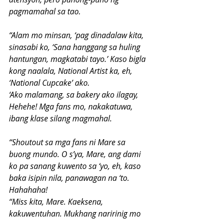
pagmamahal sa tao.
“Alam mo minsan, ‘pag dinadalaw kita, 
sinasabi ko, ‘Sana hanggang sa huling 
hantungan, magkatabi tayo.’ Kaso bigla 
kong naalala, National Artist ka, eh, 
‘National Cupcake’ ako.
‘Ako malamang, sa bakery ako ilagay, 
Hehehe! Mga fans mo, nakakatuwa, 
ibang klase silang magmahal.
“Shoutout sa mga fans ni Mare sa 
buong mundo. O s’ya, Mare, ang dami 
ko pa sanang kuwento sa ‘yo, eh, kaso 
baka isipin nila, panawagan na ‘to. 
Hahahaha!
“Miss kita, Mare. Kaeksena, 
kakuwentuhan. Mukhang naririnig mo 