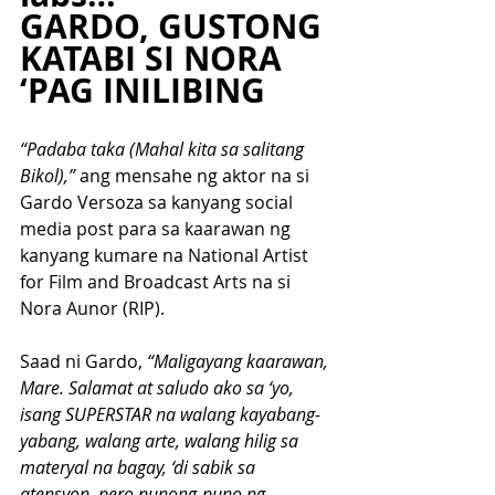
GARDO, GUSTONG 
KATABI SI NORA 
‘PAG INILIBING
“Padaba taka (Mahal kita sa salitang 
Bikol),”
 ang mensahe ng aktor na si 
Gardo Versoza sa kanyang social 
media post para sa kaarawan ng 
kanyang kumare na National Artist 
for Film and Broadcast Arts na si 
Nora Aunor (RIP).
Saad ni Gardo,
 “Maligayang kaarawan, 
Mare. Salamat at saludo ako sa ‘yo, 
isang SUPERSTAR na walang kayabang-
yabang, walang arte, walang hilig sa 
materyal na bagay, ‘di sabik sa 
atensyon, pero punong-puno ng 