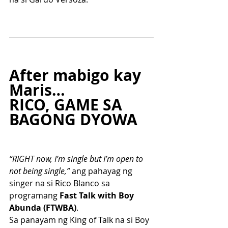
After mabigo kay 
Maris…
RICO, GAME SA 
BAGONG DYOWA
“RIGHT now, I’m single but I’m open to 
not being single,”
 ang pahayag ng 
singer na si Rico Blanco sa 
programang 
Fast Talk with Boy 
Abunda (FTWBA)
.
Sa panayam ng King of Talk na si Boy 