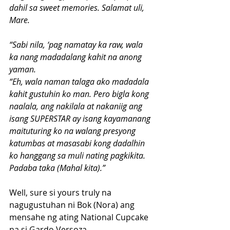
dahil sa sweet memories. Salamat uli, 
Mare.
“Sabi nila, ‘pag namatay ka raw, wala 
ka nang madadalang kahit na anong 
yaman.
“Eh, wala naman talaga ako madadala 
kahit gustuhin ko man. Pero bigla kong 
naalala, ang nakilala at nakaniig ang 
isang SUPERSTAR ay isang kayamanang 
maituturing ko na walang presyong 
katumbas at masasabi kong dadalhin 
ko hanggang sa muli nating pagkikita. 
Padaba taka (Mahal kita).”
Well, sure si yours truly na 
nagugustuhan ni Bok (Nora) ang 
mensahe ng ating National Cupcake 
na si Gardo Versoza.