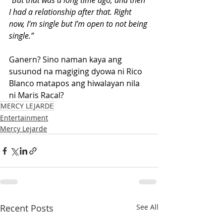
“But that was a long time ago, and then 
I had a relationship after that. Right 
now, I’m single but I’m open to not being 
single.”
Ganern? Sino naman kaya ang 
susunod na magiging dyowa ni Rico 
Blanco matapos ang hiwalayan nila 
ni Maris Racal?
MERCY LEJARDE
Entertainment
Mercy Lejarde
Recent Posts
See All