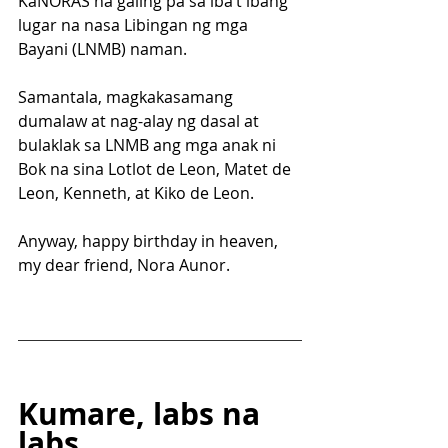
KaNORAS na galing pa sa iba’t ibang 
lugar na nasa Libingan ng mga 
Bayani (LNMB) naman.
Samantala, magkakasamang 
dumalaw at nag-alay ng dasal at 
bulaklak sa LNMB ang mga anak ni 
Bok na sina Lotlot de Leon, Matet de 
Leon, Kenneth, at Kiko de Leon.
Anyway, happy birthday in heaven, 
my dear friend, Nora Aunor.
Kumare, labs na 
labs…