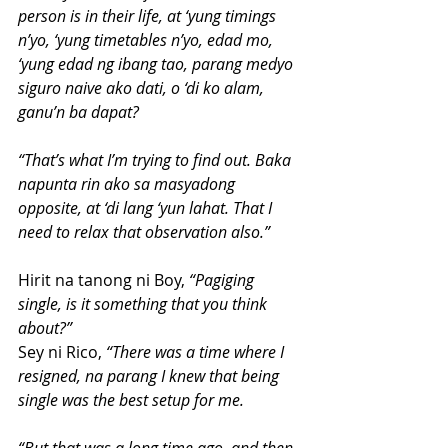
person is in their life, at ‘yung timings 
n’yo, ‘yung timetables n’yo, edad mo, 
‘yung edad ng ibang tao, parang medyo 
siguro naive ako dati, o ‘di ko alam, 
ganu’n ba dapat?
“That’s what I’m trying to find out. Baka 
napunta rin ako sa masyadong 
opposite, at ‘di lang ‘yun lahat. That I 
need to relax that observation also.”
Hirit na tanong ni Boy,
 “Pagiging 
single, is it something that you think 
about?”
Sey ni Rico,
 “There was a time where I 
resigned, na parang I knew that being 
single was the best setup for me.