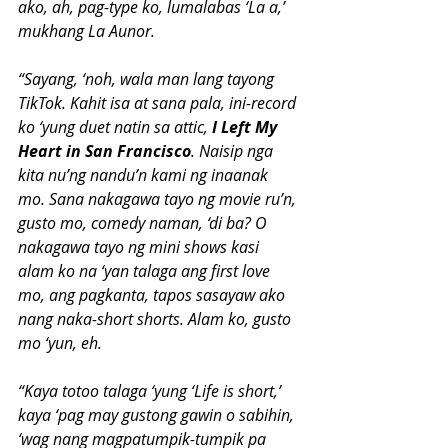
ako, ah, pag-type ko, lumalabas ‘La a,’ 
mukhang La Aunor.
“Sayang, ‘noh, wala man lang tayong 
TikTok. Kahit isa at sana pala, ini-record 
ko ‘yung duet natin sa attic, 
I Left My 
Heart in San Francisco
. Naisip nga 
kita nu’ng nandu’n kami ng inaanak 
mo. Sana nakagawa tayo ng movie ru’n, 
gusto mo, comedy naman, ‘di ba? O 
nakagawa tayo ng mini shows kasi 
alam ko na ‘yan talaga ang first love 
mo, ang pagkanta, tapos sasayaw ako 
nang naka-short shorts. Alam ko, gusto 
mo ‘yun, eh.
“Kaya totoo talaga ‘yung ‘Life is short,’ 
kaya ‘pag may gustong gawin o sabihin, 
‘wag nang magpatumpik-tumpik pa 