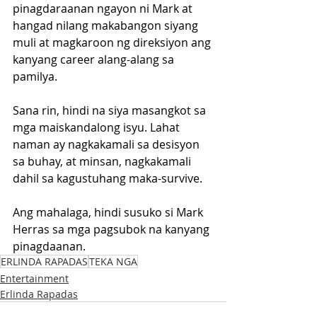
pinagdaraanan ngayon ni Mark at 
hangad nilang makabangon siyang 
muli at magkaroon ng direksiyon ang 
kanyang career alang-alang sa 
pamilya. 
Sana rin, hindi na siya masangkot sa 
mga maiskandalong isyu. Lahat 
naman ay nagkakamali sa desisyon 
sa buhay, at minsan, nagkakamali 
dahil sa kagustuhang maka-survive. 
Ang mahalaga, hindi susuko si Mark 
Herras sa mga pagsubok na kanyang 
pinagdaanan.
ERLINDA RAPADAS
TEKA NGA
Entertainment
Erlinda Rapadas