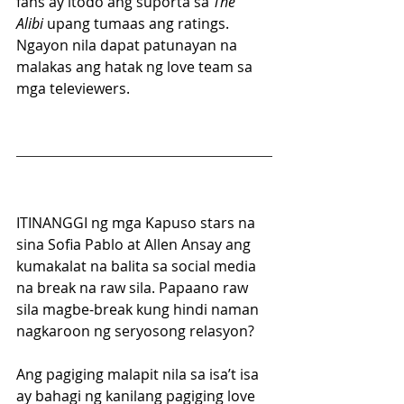
fans ay itodo ang suporta sa 
The 
Alibi
 upang tumaas ang ratings. 
Ngayon nila dapat patunayan na 
malakas ang hatak ng love team sa 
mga televiewers.
ITINANGGI ng mga Kapuso stars na 
sina Sofia Pablo at Allen Ansay ang 
kumakalat na balita sa social media 
na break na raw sila. Papaano raw 
sila magbe-break kung hindi naman 
nagkaroon ng seryosong relasyon?
Ang pagiging malapit nila sa isa’t isa 
ay bahagi ng kanilang pagiging love 