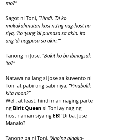
mo?”
Sagot ni Toni, 
“Hindi. ‘Di ko 
makakalimutan kasi nu’ng nag-host na 
s’ya, ‘Ito ‘yung ‘di pumasa sa akin. Ito 
ang ‘di nagpasa sa akin.’”
Tanong ni Jose,
 “Bakit ko ba ibinagsak 
‘to?”
Natawa na lang si Jose sa kuwento ni 
Toni at pabirong sabi niya,
 “Pinabalik 
kita noon?”
Well, at least, hindi man naging parte 
ng 
Birit Queen
 si Toni ay naging 
host naman siya ng 
EB
! ‘Di ba, Jose 
Manalo?
Tanong pa ni Toni, 
“Ano’ng pinaka-