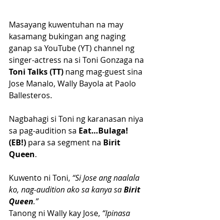
Masayang kuwentuhan na may 
kasamang bukingan ang naging 
ganap sa YouTube (YT) channel ng 
singer-actress na si Toni Gonzaga na 
Toni Talks (TT)
 nang mag-guest sina 
Jose Manalo, Wally Bayola at Paolo 
Ballesteros.
Nagbahagi si Toni ng karanasan niya 
sa pag-audition sa 
Eat…Bulaga! 
(EB!)
 para sa segment na 
Birit 
Queen
.
Kuwento ni Toni,
 “Si Jose ang naalala 
ko, nag-audition ako sa kanya sa 
Birit 
Queen
.”
Tanong ni Wally kay Jose, 
“Ipinasa 