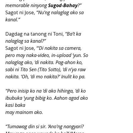
memorable ninyong 
Sugod-Bahay
?”
Sagot ni Jose, 
“Nu’ng nalaglag ako sa 
kanal.”
Dagdag na tanong ni Toni, 
“Ba’t ka 
nalaglag sa kanal?”
Sagot ni Jose, 
“‘Di nakita sa camera, 
pero may naka-video, in-upload ‘yun. So 
nalaglag ako, ‘di nakita. Pag-ahon ko, 
sabi ni Tito Sen (Tito Sotto), ‘di n’ya raw 
nakita. ‘Oh, ‘di mo nakita?’ Inulit ko pa.
“Pero inisip ko na ‘di ako hihinga, ‘di ko 
ibubuka ‘yung bibig ko. Aahon agad ako 
kasi baka 
may mainom ako.
“Tumawag din si sir. ‘Ano’ng nangyari? 