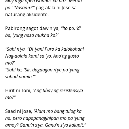
May mga open wounds ka ba?’ ‘Meron 
po.’ ‘Nasaan?’” 
pag-alala ni Jose sa 
naturang aksidente.
Pabirong sagot daw niya,
 “Ito po, ‘di 
ba, ‘yung nasa mukha ko?’
“Sabi n’ya, ‘‘Di ‘yan! Puro ka kalokohan! 
Nag-aalala kami sa ‘yo. Ano’ng gusto 
mo?’
“Sabi ko, ‘Sir, dagdagan n’yo po ‘yung 
sahod namin.’”
Hirit ni Toni,
 “Ang tibay ng resistensiya 
mo?”
Saad ni Jose,
 “Alam mo bang tulog ka 
na, pero napapanaginipan mo pa ‘yung 
amoy? Ganu’n s’ya. Ganu’n s’ya kalupit.”