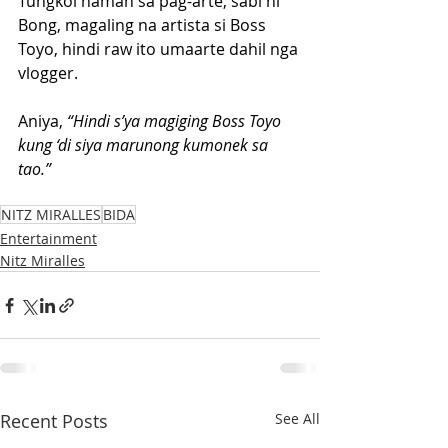
Tungkol naman sa pag-arte, sabi ni 
Bong, magaling na artista si Boss 
Toyo, hindi raw ito umaarte dahil nga 
vlogger. 
Aniya, 
“Hindi s’ya magiging Boss Toyo 
kung ‘di siya marunong kumonek sa 
tao.”
NITZ MIRALLES
BIDA
Entertainment
Nitz Miralles
Recent Posts
See All