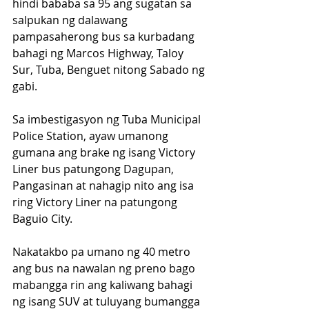
hindi bababa sa 95 ang sugatan sa 
salpukan ng dalawang 
pampasaherong bus sa kurbadang 
bahagi ng Marcos Highway, Taloy 
Sur, Tuba, Benguet nitong Sabado ng 
gabi.
Sa imbestigasyon ng Tuba Municipal 
Police Station, ayaw umanong 
gumana ang brake ng isang Victory 
Liner bus patungong Dagupan, 
Pangasinan at nahagip nito ang isa 
ring Victory Liner na patungong 
Baguio City.
Nakatakbo pa umano ng 40 metro 
ang bus na nawalan ng preno bago 
mabangga rin ang kaliwang bahagi 
ng isang SUV at tuluyang bumangga 