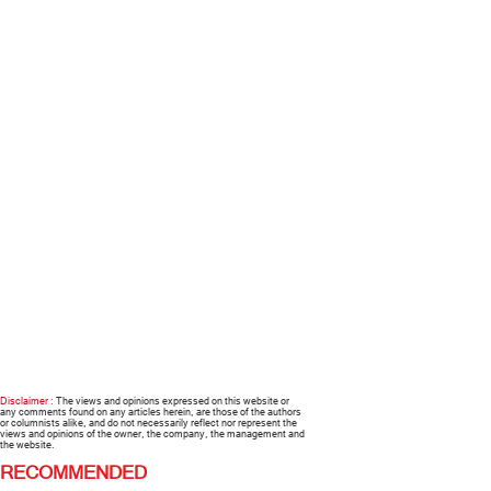
Disclaimer :
The views and opinions expressed on this website or
any comments found on any articles herein, are those of the authors
or columnists alike, and do not necessarily reflect nor represent the
views and opinions of the owner, the company, the management and
the website.
RECOMMENDED