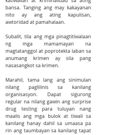
katiwalian at kriminalidad sa ating 
bansa. Tanging ang may kakayanan 
nito ay ang ating kapulisan, 
awtoridad at pamahalaan.
Subalit, tila ang mga pinagtitiwalaan 
ng mga mamamayan na 
magtatanggol at poprotekta laban sa 
anumang krimen ay sila pang 
nasasangkot sa krimen. 
Marahil, tama lang ang sinimulan 
nilang paglilinis sa kanilang 
organisasyon. Dapat sigurong 
regular na nilang gawin ang surprise 
drug testing para tuluyan nang 
maalis ang mga bulok at tiwali sa 
kanilang hanay dahil sa umaasa pa 
rin ang taumbayan sa kanilang tapat 