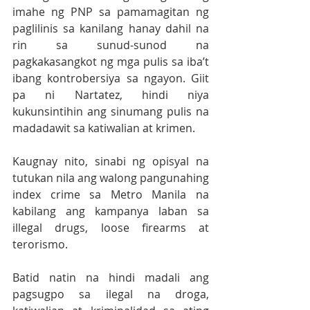
imahe ng PNP sa pamamagitan ng 
paglilinis sa kanilang hanay dahil na 
rin sa sunud-sunod na 
pagkakasangkot ng mga pulis sa iba’t 
ibang kontrobersiya sa ngayon. Giit 
pa ni Nartatez, hindi niya 
kukunsintihin ang sinumang pulis na 
madadawit sa katiwalian at krimen.
Kaugnay nito, sinabi ng opisyal na 
tutukan nila ang walong pangunahing 
index crime sa Metro Manila na 
kabilang ang kampanya laban sa 
illegal drugs, loose firearms at 
terorismo.
Batid natin na hindi madali ang 
pagsugpo sa ilegal na droga, 