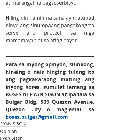
at marangal na pagseserbisyo.
Hiling din namin na sana ay matupad 
ninyo ang sinumpaang pangakong ‘to 
serve and protect’ sa mga 
mamamayan at sa ating bayan.
Para sa inyong opinyon, sumbong, 
hinaing o nais hinging tulong ito 
ang pagkakataong marinig ang 
inyong boses, sumulat lamang sa 
BOSES
 ni 
RYAN SISON
at ipadala sa 
Bulgar Bldg. 538 Quezon Avenue, 
Quezon City o mag-email sa 
boses.bulgar@gmail.co
m
RYAN SISON
Opinion
Ryan Sison