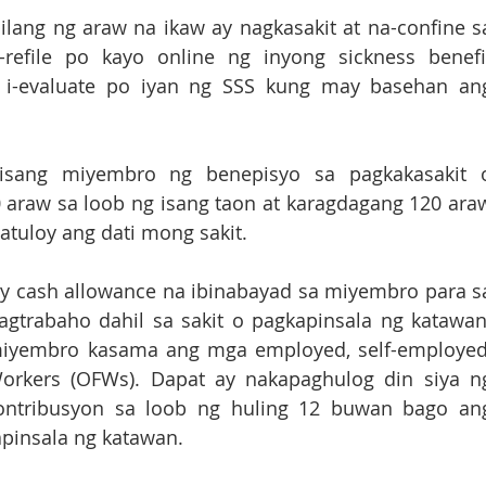
ang ng araw na ikaw ay nagkasakit at na-confine sa
refile po kayo online ng inyong sickness benefit
 i-evaluate po iyan ng SSS kung may basehan ang
sang miyembro ng benepisyo sa pagkakasakit o
 araw sa loob ng isang taon at karagdagang 120 araw
tuloy ang dati mong sakit.
ay cash allowance na ibinabayad sa miyembro para sa
gtrabaho dahil sa sakit o pagkapinsala ng katawan.
 miyembro kasama ang mga employed, self-employed,
Workers (OFWs). Dapat ay nakapaghulog din siya ng
ntribusyon sa loob ng huling 12 buwan bago ang
pinsala ng katawan. 