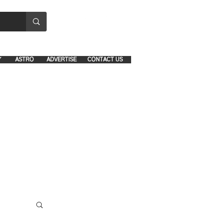
8641-1039 and 8742-5434
Y
ASTRO
ADVERTISE
CONTACT US