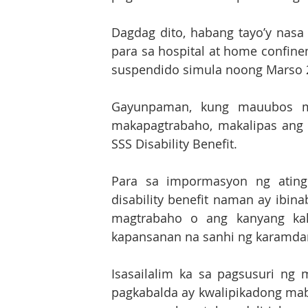
Dagdag dito, habang tayo’y nasa 
para sa hospital at home confine
suspendido simula noong Marso 
Gayunpaman, kung mauubos mo
makapagtrabaho, makalipas ang 
SSS Disability Benefit.
Para sa impormasyon ng ating
disability benefit naman ay ibi
magtrabaho o ang kanyang kak
kapansanan na sanhi ng karamda
Isasailalim ka sa pagsusuri ng
pagkabalda ay kwalipikadong mabi