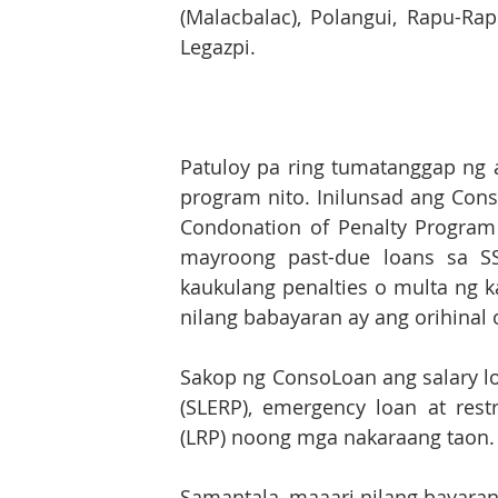
(Malacbalac), Polangui, Rapu-Rap
Legazpi.
Patuloy pa ring tumatanggap ng a
program nito. Inilunsad ang Cons
Condonation of Penalty Program
mayroong past-due loans sa SSS
kaukulang penalties o multa ng ka
nilang babayaran ay ang orihinal o
Sakop ng ConsoLoan ang salary lo
(SLERP), emergency loan at rest
(LRP) noong mga nakaraang taon.
Samantala, maaari nilang bayaran