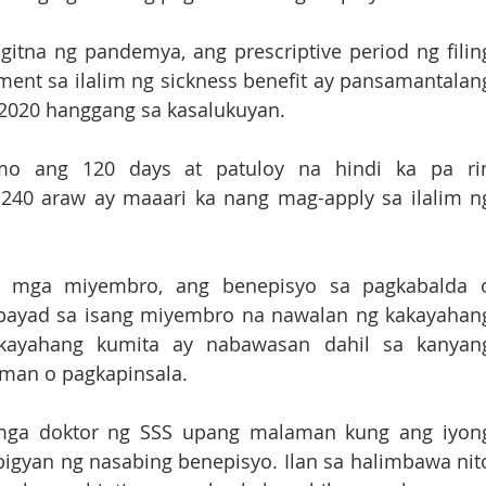
gitna ng pandemya, ang prescriptive period ng filing
ment sa ilalim ng sickness benefit ay pansamantalang
2020 hanggang sa kasalukuyan.
 ang 120 days at patuloy na hindi ka pa rin
240 araw ay maaari ka nang mag-apply sa ilalim ng
 mga miyembro, ang benepisyo sa pagkabalda o
nabayad sa isang miyembro na nawalan ng kakayahang
ayahang kumita ay nabawasan dahil sa kanyang
man o pagkapinsala. 
 mga doktor ng SSS upang malaman kung ang iyong
gyan ng nasabing benepisyo. Ilan sa halimbawa nito