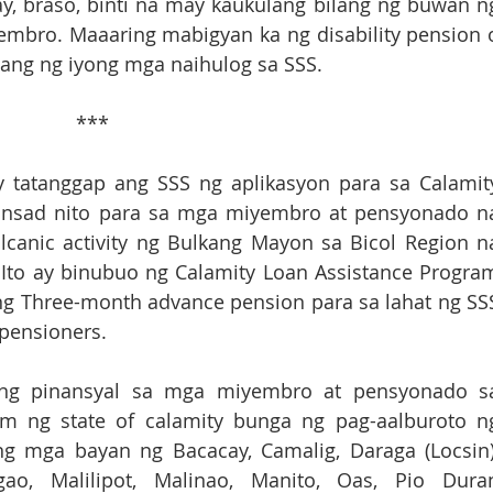
ay, braso, binti na may kaukulang bilang ng buwan ng
mbro. Maaaring mabigyan ka ng disability pension o
ng ng iyong mga naihulog sa SSS.
                                                                       ***
 tatanggap ang SSS ng aplikasyon para sa Calamity
lunsad nito para sa mga miyembro at pensyonado na
canic activity ng Bulkang Mayon sa Bicol Region na
Ito ay binubuo ng Calamity Loan Assistance Program
g Three-month advance pension para sa lahat ng SSS
pensioners. 
ong pinansyal sa mga miyembro at pensyonado sa
im ng state of calamity bunga ng pag-aalburoto ng
g mga bayan ng Bacacay, Camalig, Daraga (Locsin),
igao, Malilipot, Malinao, Manito, Oas, Pio Duran