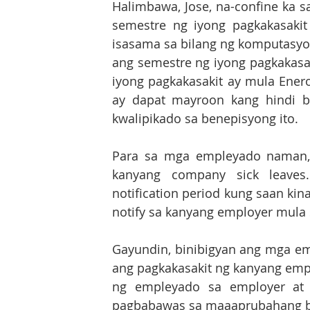
Halimbawa, Jose, na-confine ka s
semestre ng iyong pagkakasakit
isasama sa bilang ng komputasyon
ang semestre ng iyong pagkakasak
iyong pagkakasakit ay mula Ene
ay dapat mayroon kang hindi 
kwalipikado sa benepisyong ito.
Para sa mga empleyado naman, k
kanyang company sick leaves
notification period kung saan k
notify sa kanyang employer mula 
Gayundin, binibigyan ang mga em
ang pagkakasakit ng kanyang empl
ng empleyado sa employer at 
pagbabawas sa maaaprubahang bi