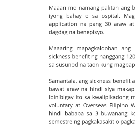
Maaari mo namang palitan ang bil
iyong bahay o sa ospital. Mag-
application na pang 30 araw at
dagdag na benepisyo.
Maaaring mapagkalooban ang i
sickness benefit ng hanggang 120
sa susunod na taon kung magpapa
Samantala, ang sickness benefit 
bawat araw na hindi siya makapa
Ibinibigay ito sa kwalipikadong
voluntary at Overseas Filipino 
hindi bababa sa 3 buwanang ko
semestre ng pagkakasakit o pagka