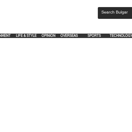
CEMENTS, PLEASE EMAIL 'adsbulgar1991@gmail.com' or call 8712-2883, 
.
.
NMENT
LIFE & STYLE
OPINION
OVERSEAS
SPORTS
TECHNOLOG