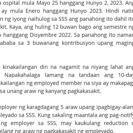
a ospital mula Mayo 25 hanggang Hunyo 2, 2023. Ang
 ay mula Enero hanggang Hunyo 2023. Hindi natin
 ng iyong naihulog sa SSS ang panahong ito dahil ito
it. Kaya, ang huling 12 buwan bago ang semestre ng
ro hanggang Disyembre 2022. Sa panahong ito naman
bababa sa 3 buwanang kontribusyon upang maging
inakailangan din na nagamit na niyang lahat ang
. Napakahalaga lamang na tandaan ang 10-day
inakailangan ng employed member na siya ay makapag
sa unang araw ng kanyang pagkakasakit. 
ployer ng karagdagang 5 araw upang ipagbigay-alam
eyado sa SSS. Kung sakaling maantala ang pag-notify
ng employer sa SSS, may kaukulang reduction o
lang ng araw ng pagkakasakit ng empleyado.