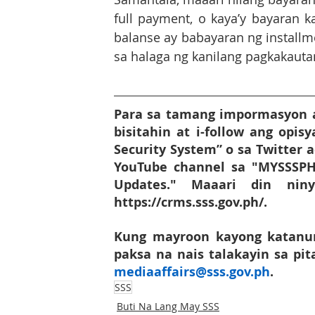
full payment, o kaya’y bayaran k
balanse ay babayaran ng installm
sa halaga ng kanilang pagkakauta
Para sa tamang impormasyon a
bisitahin at i-follow ang opis
Security System” o sa Twitter 
YouTube channel sa "MYSSSPH
Updates." Maaari din niny
https://crms.sss.gov.ph/. 
Kung mayroon kayong katanun
mediaaffairs@sss.gov.ph
.
SSS
Buti Na Lang May SSS