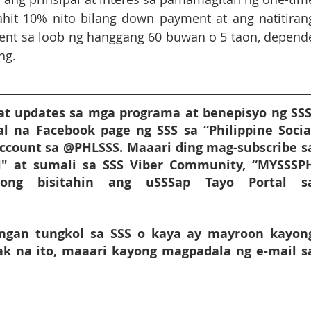
ahit 10% nito bilang down payment at ang natitirang
ent sa loob ng hanggang 60 buwan o 5 taon, depende
ng.
t updates sa mga programa at benepisyo ng SSS,
yal na Facebook page ng SSS sa “Philippine Social
account sa @PHLSSS. Maaari ding mag-subscribe sa
" at sumali sa SSS Viber Community, “MYSSSPH
ong bisitahin ang uSSSap Tayo Portal sa
gan tungkol sa SSS o kaya ay mayroon kayong