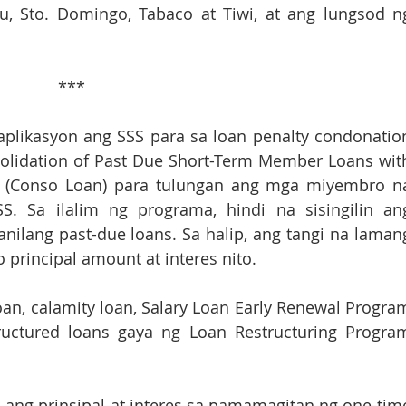
u, Sto. Domingo, Tabaco at Tiwi, at ang lungsod ng
                                                                      ***
plikasyon ang SSS para sa loan penalty condonation
olidation of Past Due Short-Term Member Loans with
 (Conso Loan) para tulungan ang mga miyembro na
. Sa ilalim ng programa, hindi na sisingilin ang
nilang past-due loans. Sa halip, ang tangi na lamang
 principal amount at interes nito.
an, calamity loan, Salary Loan Early Renewal Program
ructured loans gaya ng Loan Restructuring Program
 ang prinsipal at interes sa pamamagitan ng one-time