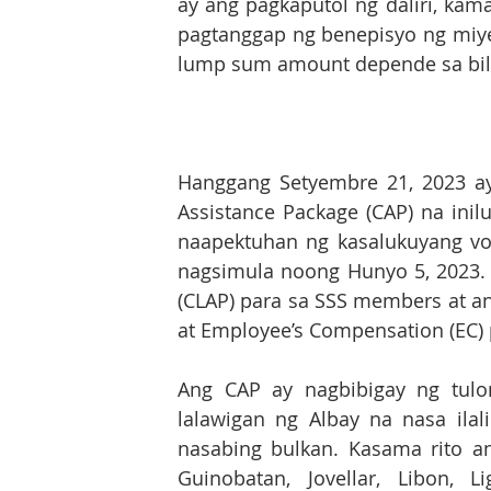
ay ang pagkaputol ng daliri, kam
pagtanggap ng benepisyo ng miye
lump sum amount depende sa bila
Hanggang Setyembre 21, 2023 ay
Assistance Package (CAP) na ini
naapektuhan ng kasalukuyang vol
nagsimula noong Hunyo 5, 2023. 
(CLAP) para sa SSS members at an
at Employee’s Compensation (EC) 
Ang CAP ay nagbibigay ng tul
lalawigan ng Albay na nasa ilal
nasabing bulkan. Kasama rito an
Guinobatan, Jovellar, Libon, L