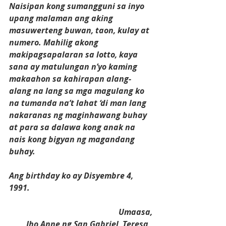
Naisipan kong sumangguni sa inyo 
upang malaman ang aking 
masuwerteng buwan, taon, kulay at 
numero. Mahilig akong 
makipagsapalaran sa lotto, kaya 
sana ay matulungan n’yo kaming 
makaahon sa kahirapan alang-
alang na lang sa mga magulang ko 
na tumanda na’t lahat ‘di man lang 
nakaranas ng maginhawang buhay 
at para sa dalawa kong anak na 
nais kong bigyan ng magandang 
buhay. 
Ang birthday ko ay Disyembre 4, 
1991.
Umaasa,
Jho Anne ng San Gabriel, Teresa, 