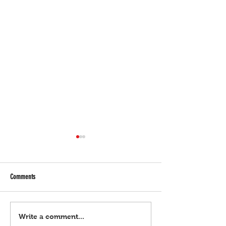
Comments
Horoscope | Agosto 7, 2026
Horoscope | Agosto 6, 
Write a comment...