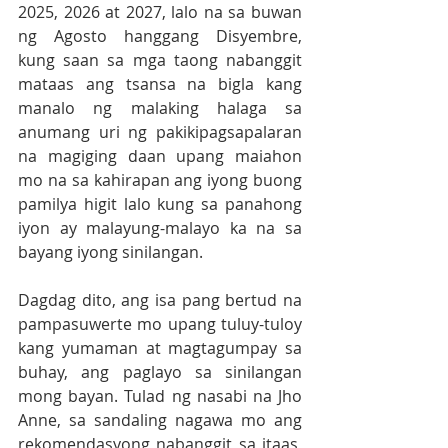
2025, 2026 at 2027, lalo na sa buwan 
ng Agosto hanggang Disyembre, 
kung saan sa mga taong nabanggit 
mataas ang tsansa na bigla kang 
manalo ng malaking halaga sa 
anumang uri ng pakikipagsapalaran 
na magiging daan upang maiahon 
mo na sa kahirapan ang iyong buong 
pamilya higit lalo kung sa panahong 
iyon ay malayung-malayo ka na sa 
bayang iyong sinilangan.
Dagdag dito, ang isa pang bertud na 
pampasuwerte mo upang tuluy-tuloy 
kang yumaman at magtagumpay sa 
buhay, ang paglayo sa sinilangan 
mong bayan. Tulad ng nasabi na Jho 
Anne, sa sandaling nagawa mo ang 
rekomendasyong nabanggit sa itaas, 