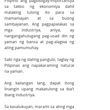
Pilipino ang pagbibigay-importansya 
sa takbo ng ekonomiya dahil 
malaking tulong ito para sa 
mamamayan at sa buong 
sambayanan. Ang pagpapalakas sa 
mga industriya, aniya, ay 
nangangahulugang pag-usad din ng 
yaman ng bansa at pag-alagwa ng 
ating pamumuhay. 
Sabi nga ng dating pangulo, taglay ng 
Pilipinas ang napakaraming natural 
na yaman. 
Ang kailangan lang, dapat itong 
linangin upang makatulong sa iba’t 
ibang industriya. 
Sa kasalukuyan, marami sa ating mga 