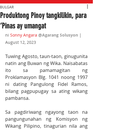
BULGAR
Produktong Pinoy tangkilikin, para
‘Pinas ay umangat
ni 
Sonny Angara
@Agarang Solusyon
 | 
August 12, 2023
Tuwing Agosto, taun-taon, ginugunita 
natin ang Buwan ng Wika. Naisabatas 
ito sa pamamagitan ng 
Proklamasyon Blg. 1041 noong 1997 
ni dating Pangulong Fidel Ramos, 
bilang pagpupugay sa ating wikang 
pambansa. 
Sa pagdiriwang ngayong taon na 
pangungunahan ng Komisyon ng 
Wikang Pilipino, tinagurian nila ang 