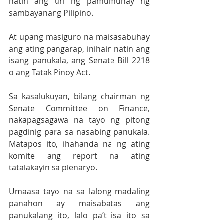
natin ang uri ng pamumuhay ng 
sambayanang Pilipino. 
At upang masiguro na maisasabuhay 
ang ating pangarap, inihain natin ang 
isang panukala, ang Senate Bill 2218 
o ang Tatak Pinoy Act. 
Sa kasalukuyan, bilang chairman ng 
Senate Committee on Finance, 
nakapagsagawa na tayo ng pitong 
pagdinig para sa nasabing panukala. 
Matapos ito, ihahanda na ng ating 
komite ang report na ating 
tatalakayin sa plenaryo. 
Umaasa tayo na sa lalong madaling 
panahon ay maisabatas ang 
panukalang ito, lalo pa’t isa ito sa 