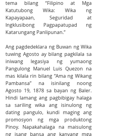
tema bilang “Filipino at Mga 
Katutubong Wika: Wika ng 
Kapayapaan, Seguridad at 
Ingklusibong Pagpapatupad ng 
Katarungang Panlipunan.”
Ang pagdedeklara ng Buwan ng Wika 
tuwing Agosto ay bilang pagkilala sa 
iniwang legasiya ng yumaong 
Pangulong Manuel Luis Quezon na 
mas kilala rin bilang “Ama ng Wikang 
Pambansa” na isinilang noong 
Agosto 19, 1878 sa bayan ng Baler. 
Hindi lamang ang pagbibigay halaga 
sa sariling wika ang isinulong ng 
dating pangulo, kundi maging ang 
promosyon ng mga produktong 
Pinoy. Napakahalaga na maisulong 
ng isang bansa ang kanyang mga 