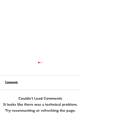
Comments
Couldn’t Load Comments
Ramirez at Custodio ginto sa Jiu-
Pilipinas Girls, tinalo
It looks like there was a technical problem.
Jitsu World C'ships
Chile FIVB Worlds
Try reconnecting or refreshing the page.