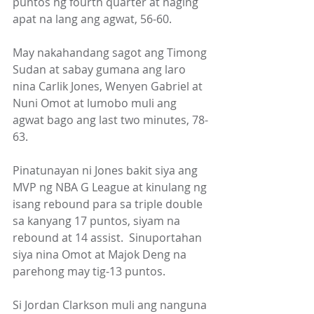
puntos ng fourth quarter at naging 
apat na lang ang agwat, 56-60.  
May nakahandang sagot ang Timong 
Sudan at sabay gumana ang laro 
nina Carlik Jones, Wenyen Gabriel at 
Nuni Omot at lumobo muli ang 
agwat bago ang last two minutes, 78-
63.         
Pinatunayan ni Jones bakit siya ang 
MVP ng NBA G League at kinulang ng 
isang rebound para sa triple double 
sa kanyang 17 puntos, siyam na 
rebound at 14 assist.  Sinuportahan 
siya nina Omot at Majok Deng na 
parehong may tig-13 puntos.       
Si Jordan Clarkson muli ang nanguna 