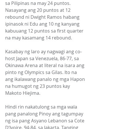
sa Pilipinas na may 24 puntos. 
Nasayang ang 20 puntos at 12 
rebound ni Dwight Ramos habang 
ipinasok ni Edu ang 10 ng kanyang 
kabuuang 12 puntos sa first quarter 
na may kasamang 14 rebound.        
Kasabay ng laro ay nagwagi ang co-
host Japan sa Venezuela, 86-77, sa 
Okinawa Arena at literal na isara ang 
pinto ng Olympics sa Gilas. Ito na 
ang ikalawang panalo ng mga Hapon 
na humugot ng 23 puntos kay 
Makoto Hiejima.         
Hindi rin nakatulong sa mga wala 
pang panalong Pinoy ang tagumpay 
ng isa pang Asyano Lebanon sa Cote 
D’Ivoire, 94-84, sa Jakarta. Tanging 