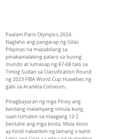
Paalam Paris Olympics 2024. 
Naglaho ang pangarap ng Gilas 
Pilipinas na mapabilang sa 
pinakamalaking palaro sa buong 
mundo at lumasap ng 87-68 talo sa 
Timog Sudan sa Classification Round 
ng 2023 FIBA World Cup Huwebes ng 
gabi sa Araneta Coliseum.         
Pinagbayaran ng mga Pinoy ang 
kanilang malamyang simula kung 
saan tumalon sa maagang 12-2 
bentahe ang mga bisita. Mula doon 
ay hindi nakatikim ng lamang o kahit 
tabla ang Gilas sa gitna ng matinding 