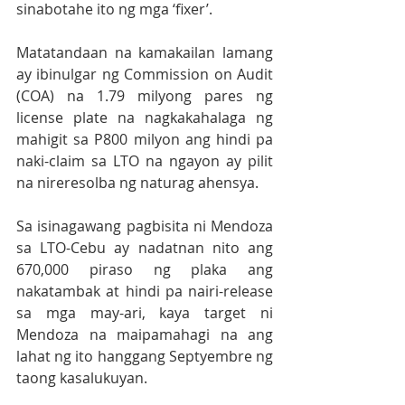
sinabotahe ito ng mga ‘fixer’.
Matatandaan na kamakailan lamang 
ay ibinulgar ng Commission on Audit 
(COA) na 1.79 milyong pares ng 
license plate na nagkakahalaga ng 
mahigit sa P800 milyon ang hindi pa 
naki-claim sa LTO na ngayon ay pilit 
na nireresolba ng naturag ahensya.
Sa isinagawang pagbisita ni Mendoza 
sa LTO-Cebu ay nadatnan nito ang 
670,000 piraso ng plaka ang 
nakatambak at hindi pa nairi-release 
sa mga may-ari, kaya target ni 
Mendoza na maipamahagi na ang 
lahat ng ito hanggang Septyembre ng 
taong kasalukuyan.