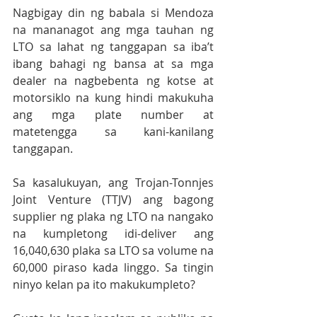
Nagbigay din ng babala si Mendoza 
na mananagot ang mga tauhan ng 
LTO sa lahat ng tanggapan sa iba’t 
ibang bahagi ng bansa at sa mga 
dealer na nagbebenta ng kotse at 
motorsiklo na kung hindi makukuha 
ang mga plate number at 
matetengga sa kani-kanilang 
tanggapan.
Sa kasalukuyan, ang Trojan-Tonnjes 
Joint Venture (TTJV) ang bagong 
supplier ng plaka ng LTO na nangako 
na kumpletong idi-deliver ang 
16,040,630 plaka sa LTO sa volume na 
60,000 piraso kada linggo. Sa tingin 
ninyo kelan pa ito makukumpleto?