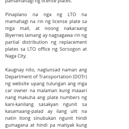
pamamahagi ng license plates.
Pinaplano na nga ng LTO na 
mamahagi na rin ng license plate sa 
mga mall, at noong nakaraang 
Biyernes lamang ay nagsagawa rin ng 
partial distribution ng replacement 
plates sa LTO office ng Sorsogon at 
Naga City.
Kaugnay nito, naglunsad naman ang 
Department of Transportation (DOTr) 
ng website upang tulungan ang mga 
car owner na malaman kung maaari 
nang makuha ang plate numbers ng 
kani-kanilang sasakyan ngunit sa 
kasamaang-palad ay ilang ulit na 
natin itong sinubukan ngunit hindi 
gumagana at hindi pa matiyak kung 