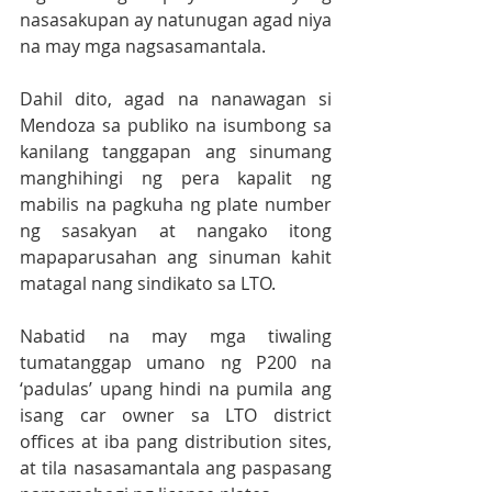
nasasakupan ay natunugan agad niya 
na may mga nagsasamantala.
Dahil dito, agad na nanawagan si 
Mendoza sa publiko na isumbong sa 
kanilang tanggapan ang sinumang 
manghihingi ng pera kapalit ng 
mabilis na pagkuha ng plate number 
ng sasakyan at nangako itong 
mapaparusahan ang sinuman kahit 
matagal nang sindikato sa LTO.
Nabatid na may mga tiwaling 
tumatanggap umano ng P200 na 
‘padulas’ upang hindi na pumila ang 
isang car owner sa LTO district 
offices at iba pang distribution sites, 
at tila nasasamantala ang paspasang 