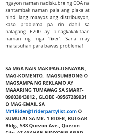
ngayon naman nadiskubre ng COA na 
santambak naman pala ang plaka at 
hindi lang maayos ang distribusyon, 
kaso problema pa rin dahil sa 
halagang P200 ay pinagkakakitaan 
naman ng mga ‘fixer’. Sana may 
makasuhan para bawas problema!
SA MGA NAIS MAKIPAG-UGNAYAN, 
MAG-KOMENTO,  MAGSUMBONG O 
MAGSAMPA NG REKLAMO AY 
MAAARING TUMAWAG SA SMART-
09603043012 , GLOBE -09567289931 
O MAG-EMAIL SA 
Mr1Rider@1riderpartylist.com
 O 
SUMULAT SA MR. 1-RIDER, BULGAR 
Bldg., 538 Quezon Ave., Quezon 
City, AT ASAHAN NINYONG AGAD 