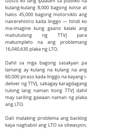
Gusto ko lang ipaalam sa publiko na 
kulang-kulang 8,000 bagong kotse at 
halos 45,000 bagong motorsiklo ang 
nairerehistro kada linggo — hindi ko 
ma-imagine kung gaano kalaki ang 
maitutulong ng TTVJ para 
makumpleto na ang problemang 
16,040,630 plaka ng LTO.
Dahil sa mga bagong sasakyan pa 
lamang ay kulang na kulang na ang 
60,000 piraso kada linggo na kayang i-
deliver ng TTVJ, sabagay karagdagang 
tulong lang naman itong TTVJ dahil 
may sariling gawaan naman ng plaka 
ang LTO.
Dati malaking problema ang backlog 
kaya naghabol ang LTO sa sitwasyon, 