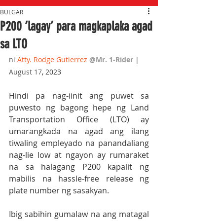
BULGAR
P200 ‘lagay’ para magkaplaka agad
sa LTO
ni 
A
tty. Rodge Gutierrez
@Mr. 1-Rider
 | 
August 17
, 2023
Hindi pa nag-iinit ang puwet sa 
puwesto ng bagong hepe ng Land 
Transportation Office (LTO) ay 
umarangkada na agad ang ilang 
tiwaling empleyado na panandaliang 
nag-lie low at ngayon ay rumaraket 
na sa halagang P200 kapalit ng 
mabilis na hassle-free release ng 
plate number ng sasakyan.
Ibig sabihin gumalaw na ang matagal 