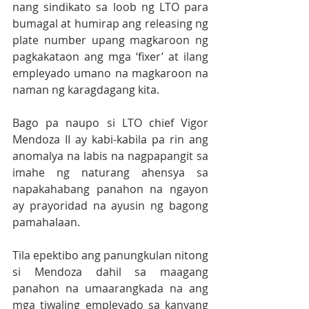
nang sindikato sa loob ng LTO para 
bumagal at humirap ang releasing ng 
plate number upang magkaroon ng 
pagkakataon ang mga ‘fixer’ at ilang 
empleyado umano na magkaroon na 
naman ng karagdagang kita.
Bago pa naupo si LTO chief Vigor 
Mendoza II ay kabi-kabila pa rin ang 
anomalya na labis na nagpapangit sa 
imahe ng naturang ahensya sa 
napakahabang panahon na ngayon 
ay prayoridad na ayusin ng bagong 
pamahalaan.
Tila epektibo ang panungkulan nitong 
si Mendoza dahil sa maagang 
panahon na umaarangkada na ang 
mga tiwaling empleyado sa kanyang 