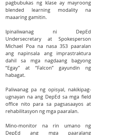
pagbubukas ng klase ay mayroong 
blended learning modality na 
maaaring gamitin.
Ipinaliwanag ni DepEd 
Undersecretary at Spokesperson 
Michael Poa na nasa 353 paaralan 
ang napinsala ang imprastraktura 
dahil sa mga nagdaang bagyong 
“Egay” at “Falcon” gayundin ng 
habagat.
Paliwanag pa ng opisyal, nakikipag-
ugnayan na ang DepEd sa mga field 
office nito para sa pagsasaayos at 
rehabilitasyon ng mga paaralan.
Mino-monitor na rin umano ng 
DepEd ang mga paaralang 