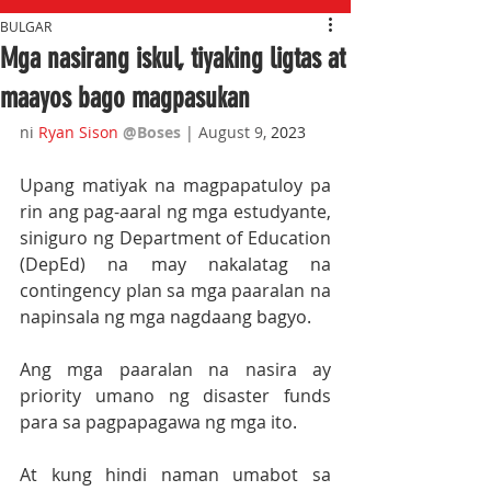
BULGAR
Mga nasirang iskul, tiyaking ligtas at
maayos bago magpasukan
ni 
Ryan Sison
@Boses
 | August 9, 
2023
Upang matiyak na magpapatuloy pa 
rin ang pag-aaral ng mga estudyante, 
siniguro ng Department of Education 
(DepEd) na may nakalatag na 
contingency plan sa mga paaralan na 
napinsala ng mga nagdaang bagyo.
Ang mga paaralan na nasira ay 
priority umano ng disaster funds 
para sa pagpapagawa ng mga ito. 
At kung hindi naman umabot sa 