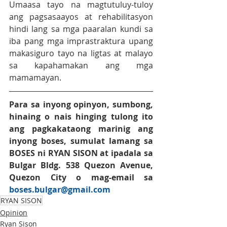
Umaasa tayo na magtutuluy-tuloy 
ang pagsasaayos at rehabilitasyon 
hindi lang sa mga paaralan kundi sa 
iba pang mga imprastraktura upang 
makasiguro tayo na ligtas at malayo 
sa kapahamakan ang mga 
mamamayan.
Para sa inyong opinyon, sumbong, 
hinaing o nais hinging tulong ito 
ang pagkakataong marinig ang 
inyong boses, sumulat lamang sa 
BOSES
 ni 
RYAN SISON
at ipadala sa 
Bulgar Bldg. 538 Quezon Avenue, 
Quezon City o mag-email sa 
boses.bulgar@gmail.co
m
RYAN SISON
Opinion
Ryan Sison