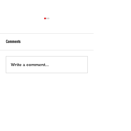
Comments
Horoscope | Agosto 9, 2026 (Linggo)
Horoscope | Agosto 8, 
Write a comment...
(Sabado)