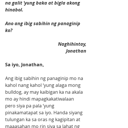
na galit ‘yung baka at bigla akong 
hinabol. 
Ano ang ibig sabihin ng panaginip 
ko?
Naghihintay,
Jonathan
Sa iyo, Jonathan,
Ang ibig sabihin ng panaginip mo na 
kahol nang kahol ‘yung alaga mong 
bulldog, ay may kaibigan ka na akala 
mo ay hindi mapagkakatiwalaan 
pero siya pa pala ‘yung 
pinakamatapat sa iyo. Handa siyang 
tulungan ka sa oras ng kagipitan at 
maaasahan mo rin siya sa lahat ng 