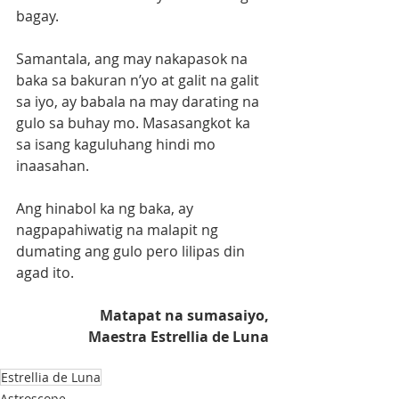
bagay. 
Samantala, ang may nakapasok na 
baka sa bakuran n’yo at galit na galit 
sa iyo, ay babala na may darating na 
gulo sa buhay mo. Masasangkot ka 
sa isang kaguluhang hindi mo 
inaasahan. 
Ang hinabol ka ng baka, ay 
nagpapahiwatig na malapit ng 
dumating ang gulo pero lilipas din 
agad ito.
Matapat na sumasaiyo,
Maestra Estrellia de Luna
Estrellia de Luna
Astroscope