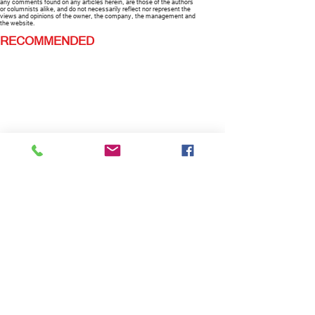
any comments found on any articles herein, are those of the authors
or columnists alike, and do not necessarily reflect nor represent the
views and opinions of the owner, the company, the management and
the website.
RECOMMENDED