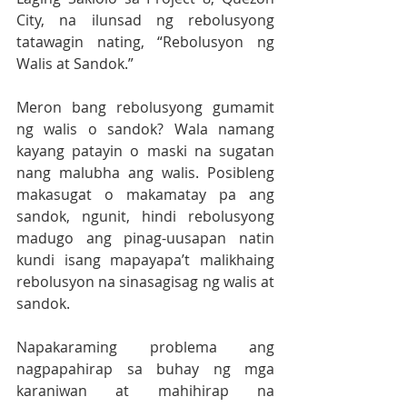
City, na ilunsad ng rebolusyong 
tatawagin nating, “Rebolusyon ng 
Walis at Sandok.” 
Meron bang rebolusyong gumamit 
ng walis o sandok? Wala namang 
kayang patayin o maski na sugatan 
nang malubha ang walis. Posibleng 
makasugat o makamatay pa ang 
sandok, ngunit, hindi rebolusyong 
madugo ang pinag-uusapan natin 
kundi isang mapayapa’t malikhaing 
rebolusyon na sinasagisag ng walis at 
sandok.
Napakaraming problema ang 
nagpapahirap sa buhay ng mga 
karaniwan at mahihirap na 