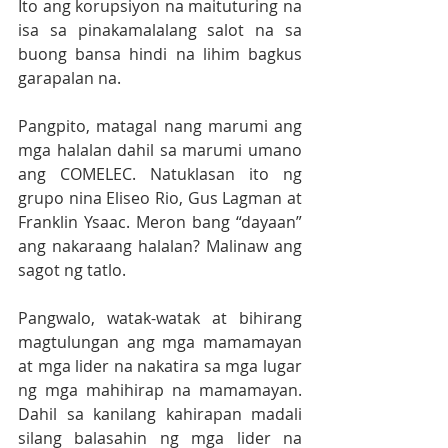
Ito ang korupsiyon na maituturing na 
isa sa pinakamalalang salot na sa 
buong bansa hindi na lihim bagkus 
garapalan na.
Pangpito, matagal nang marumi ang 
mga halalan dahil sa marumi umano 
ang COMELEC. Natuklasan ito ng 
grupo nina Eliseo Rio, Gus Lagman at 
Franklin Ysaac. Meron bang “dayaan” 
ang nakaraang halalan? Malinaw ang 
sagot ng tatlo.
Pangwalo, watak-watak at bihirang 
magtulungan ang mga mamamayan 
at mga lider na nakatira sa mga lugar 
ng mga mahihirap na mamamayan. 
Dahil sa kanilang kahirapan madali 
silang balasahin ng mga lider na 