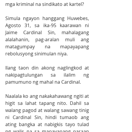
mga kriminal na sindikato at kartel? 
Simula ngayon hanggang Huwebes, 
Agosto 31, sa ika-95 kaarawan ni 
Jaime Cardinal Sin, mahalagang 
alalahanin, pag-aralan muli ang 
matagumpay na mapayapang 
rebolusyong sinimulan niya.
Ilang taon din akong naglingkod at 
nakipagtulungan sa ilalim ng 
pamumuno ng mahal na Cardinal. 
Naalala ko ang nakakahawang ngiti at 
higit sa lahat tapang nito. Dahil sa 
walang pagod at walang sawang tinig 
ni Cardinal Sin, hindi tumaob ang 
ating bangka at nabigkis tayo tulad 
ng walis na sa mapayapang paraan 