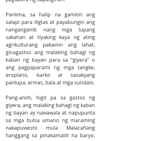
Panlima, sa halip na gamitin ang 
salapi para iligtas at payabungin ang 
nanganganib nang mga lupang 
sakahan at tiyaking kaya ng ating 
agrikulturang pakainin ang lahat, 
ginagastos ang malaking bahagi ng 
kaban ng bayan para sa “giyera” o 
ang pagpaparami ng mga tangke, 
eroplano, barko at sasakyang 
panlupa, armas, bala at mga sundalo.
Pang-anim, higit pa sa gastos ng 
giyera, ang malaking bahagi ng kaban 
ng bayan ay nawawala at napupunta 
sa mga bulsa umano ng maraming 
nakapuwesto mula Malacañang 
hanggang sa pinakamaliit na baryo. 