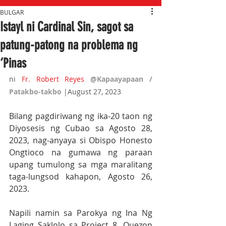
BULGAR
Istayl ni Cardinal Sin, sagot sa
patung-patong na problema ng
‘Pinas
ni 
Fr. Robert Reyes
@Kapaayapaan / 
Patakbo-takbo 
|August 27, 2023
Bilang pagdiriwang ng ika-20 taon ng 
Diyosesis ng Cubao sa Agosto 28, 
2023, nag-anyaya si Obispo Honesto 
Ongtioco na gumawa ng paraan 
upang tumulong sa mga maralitang 
taga-lungsod kahapon, Agosto 26, 
2023.
Napili namin sa Parokya ng Ina Ng 
Laging Saklolo sa Project 8, Quezon 