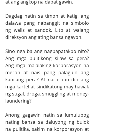
at ang angkop na dapat gawin.
Dagdag natin sa timon at katig, ang 
dalawa pang nabanggit na simbolo 
ng walis at sandok. Lito at walang 
direksyon ang ating bansa ngayon. 
Sino nga ba ang nagpapatakbo nito? 
Ang mga pulitikong silaw sa pera? 
Ang mga malalaking korporasyon na 
meron at nais pang palaguin ang 
kanilang pera? At naroroon din ang 
mga kartel at sindikatong may hawak 
ng sugal, droga, smuggling at money-
laundering?
Anong gagawin natin sa lumulubog 
nating bansa sa daluyong ng bulok 
na pulitika, sakim na korporasyon at 