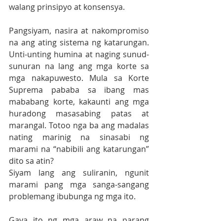
walang prinsipyo at konsensya.
Pangsiyam, nasira at nakompromiso 
na ang ating sistema ng katarungan. 
Unti-unting humina at naging sunud-
sunuran na lang ang mga korte sa 
mga nakapuwesto. Mula sa Korte 
Suprema pababa sa ibang mas 
mababang korte, kakaunti ang mga 
huradong masasabing patas at 
marangal. Totoo nga ba ang madalas 
nating marinig na sinasabi ng 
marami na “nabibili ang katarungan” 
dito sa atin?
Siyam lang ang suliranin, ngunit 
marami pang mga sanga-sangang 
problemang ibubunga ng mga ito. 
Gaya ito ng mga araw na parang 