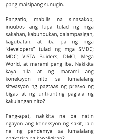
pang maisipang sunugin.
Pangatlo, mabilis na sinasakop, 
inuubos ang lupa tulad ng mga 
sakahan, kabundukan, dalampasigan, 
kagubatan, at iba pa ng mga 
“developers” tulad ng mga SMDC; 
MDC; VISTA Buiders; DMCI, Mega 
World, at marami pang iba. Nakikita 
kaya nila at ng marami ang 
koneksyon nito sa lumalalang 
sitwasyon ng pagtaas ng presyo ng 
bigas at ng unti-unting paglala ng 
kakulangan nito?
Pang-apat, nakikita na ba natin 
ngayon ang koneksyon ng sakit, lalo 
na ng pandemya sa lumalalang 
pagkasira ng kapaligiran?