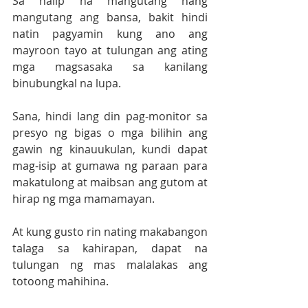
Sa halip na mangutang nang 
mangutang ang bansa, bakit hindi 
natin pagyamin kung ano ang 
mayroon tayo at tulungan ang ating 
mga magsasaka sa kanilang 
binubungkal na lupa. 
Sana, hindi lang din pag-monitor sa 
presyo ng bigas o mga bilihin ang 
gawin ng kinauukulan, kundi dapat 
mag-isip at gumawa ng paraan para 
makatulong at maibsan ang gutom at 
hirap ng mga mamamayan.
At kung gusto rin nating makabangon 
talaga sa kahirapan, dapat na 
tulungan ng mas malalakas ang 
totoong mahihina.