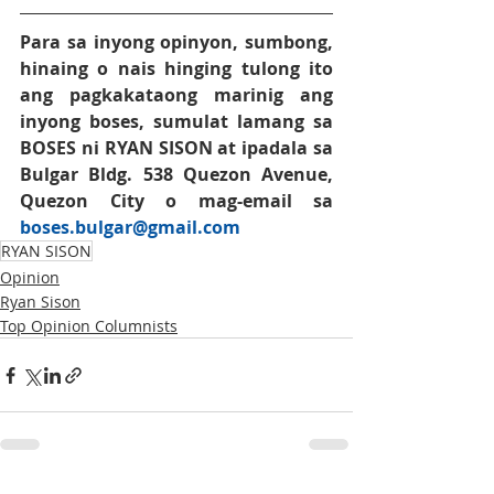
Para sa inyong opinyon, sumbong, 
hinaing o nais hinging tulong ito 
ang pagkakataong marinig ang 
inyong boses, sumulat lamang sa 
BOSES
 ni 
RYAN SISON
at ipadala sa 
Bulgar Bldg. 538 Quezon Avenue, 
Quezon City o mag-email sa 
boses.bulgar@gmail.co
m
RYAN SISON
Opinion
Ryan Sison
Top Opinion Columnists