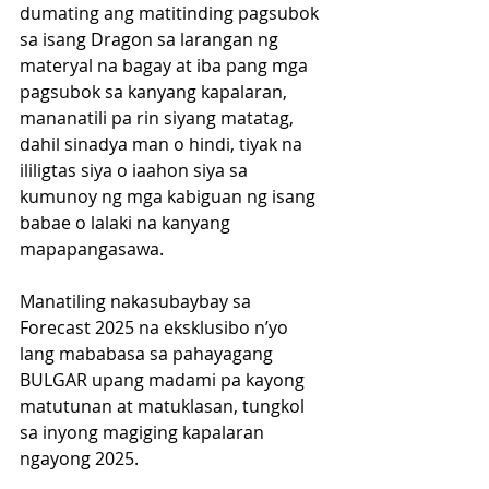
dumating ang matitinding pagsubok 
sa isang Dragon sa larangan ng 
materyal na bagay at iba pang mga 
pagsubok sa kanyang kapalaran, 
mananatili pa rin siyang matatag, 
dahil sinadya man o hindi, tiyak na 
ililigtas siya o iaahon siya sa 
kumunoy ng mga kabiguan ng isang 
babae o lalaki na kanyang 
mapapangasawa.
Manatiling nakasubaybay sa 
Forecast 2025 na eksklusibo n’yo 
lang mababasa sa pahayagang 
BULGAR upang madami pa kayong 
matutunan at matuklasan, tungkol 
sa inyong magiging kapalaran 
ngayong 2025.