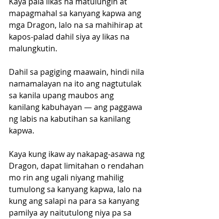
Kaya pala likas na matulungin at 
mapagmahal sa kanyang kapwa ang 
mga Dragon, lalo na sa mahihirap at 
kapos-palad dahil siya ay likas na 
malungkutin. 
Dahil sa pagiging maawain, hindi nila 
namamalayan na ito ang nagtutulak 
sa kanila upang maubos ang 
kanilang kabuhayan — ang paggawa 
ng labis na kabutihan sa kanilang 
kapwa.
Kaya kung ikaw ay nakapag-asawa ng 
Dragon, dapat limitahan o rendahan 
mo rin ang ugali niyang mahilig 
tumulong sa kanyang kapwa, lalo na 
kung ang salapi na para sa kanyang 
pamilya ay naitutulong niya pa sa 