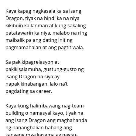
Kaya kapag nagkasala ka sa isang 
Dragon, tiyak na hindi ka na niya 
kikibuin kailanman at kung sakaling 
patatawarin ka niya, malabo na ring 
maibalik pa ang dating init ng 
pagmamahalan at ang pagtitiwala.
Sa pakikipagrelasyon at 
pakikisalamuha, gustung-gusto ng 
isang Dragon na siya ay 
napakikinabangan, lalo na’t 
pagdating sa career. 
Kaya kung halimbawang nag-team 
building o namasyal kayo, tiyak na 
ang isang Dragon ang maghahanda 
ng pananghalian habang ang 
kanyang mga kasama ay nagsu-