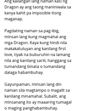
Ang kailangan lang naman kasi ng 
Dragon ay ang taong maniniwala sa 
kanya kahit pa imposible itong 
maganap.  
Pagdating naman sa pag-ibig, 
minsan lang kung magmahal ang 
mga Dragon. Kaya kung hindi nila 
makakatuluyan ang kanilang first 
love, tiyak na buburuhin na lamang 
nila ang kanilang sarili, hanggang sa 
tumandang binata o tumandang 
dalaga habambuhay.
Gayunpaman, minsan lang din 
naman sila magtampo o magalit sa 
kanilang minamahal. Subalit, ang 
minsanang ito ay maaaring tumagal 
o maging panghabambuhay. 