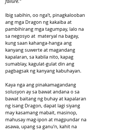
failure.”
Ibig sabihin, oo nga’t, pinagkalooban 
ang mga Dragon ng kakaiba at 
pambihirang mga tagumpay, lalo na 
sa negosyo at  materyal na bagay, 
kung saan kahanga-hanga ang 
kanyang suwerte at magandang 
kapalaran, sa kabila nito, kapag 
sumablay, kagulat-gulat din ang 
pagbagsak ng kanyang kabuhayan.
Kaya nga ang pinakamagandang 
solusyon ay sa bawat andana o sa 
bawat baitang ng buhay at kapalaran 
ng isang Dragon, dapat lagi siyang 
may kasamang mabait, masinop, 
mahusay mag-ipon at magpundar na 
asawa, upang sa ganu’n, kahit na 