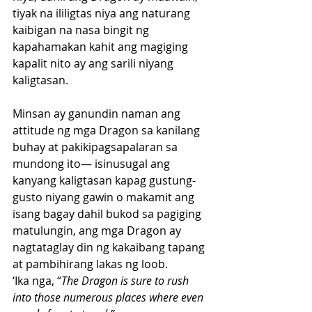
tiyak na ililigtas niya ang naturang 
kaibigan na nasa bingit ng 
kapahamakan kahit ang magiging 
kapalit nito ay ang sarili niyang 
kaligtasan. 
Minsan ay ganundin naman ang 
attitude ng mga Dragon sa kanilang 
buhay at pakikipagsapalaran sa 
mundong ito— isinusugal ang 
kanyang kaligtasan kapag gustung-
gusto niyang gawin o makamit ang 
isang bagay dahil bukod sa pagiging 
matulungin, ang mga Dragon ay 
nagtataglay din ng kakaibang tapang 
at pambihirang lakas ng loob.
‘Ika nga, “
The Dragon is sure to rush 
into those numerous places where even 