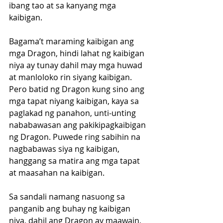
ibang tao at sa kanyang mga 
kaibigan.
Bagama’t maraming kaibigan ang 
mga Dragon, hindi lahat ng kaibigan 
niya ay tunay dahil may mga huwad 
at manloloko rin siyang kaibigan. 
Pero batid ng Dragon kung sino ang 
mga tapat niyang kaibigan, kaya sa 
paglakad ng panahon, unti-unting 
nababawasan ang pakikipagkaibigan 
ng Dragon. Puwede ring sabihin na 
nagbabawas siya ng kaibigan, 
hanggang sa matira ang mga tapat 
at maasahan na kaibigan.
Sa sandali namang nasuong sa 
panganib ang buhay ng kaibigan 
niya, dahil ang Dragon ay maawain, 