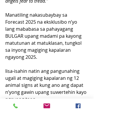
angels fear to tread.”
Manatiling nakasubaybay sa 
Forecast 2025 na eksklusibo n’yo 
lang mababasa sa pahayagang 
BULGAR upang madami pa kayong 
matutunan at matuklasan, tungkol 
sa inyong magiging kapalaran 
ngayong 2025.
Iisa-isahin natin ang pangunahing 
ugali at magiging kapalaran ng 12 
animal signs at kung ano ang dapat 
n’yong gawin upang suwertehin kayo 
ngayong taon.   
Para ‘di malagay 